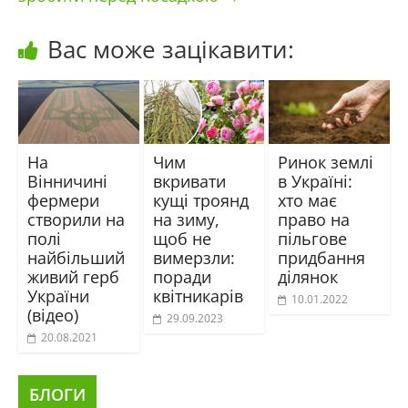
Вас може зацікавити:
На
Чим
Ринок землі
Вінничині
вкривати
в Україні:
фермери
кущі троянд
хто має
створили на
на зиму,
право на
полі
щоб не
пільгове
найбільший
вимерзли:
придбання
живий герб
поради
ділянок
України
квітникарів
10.01.2022
(відео)
29.09.2023
20.08.2021
БЛОГИ