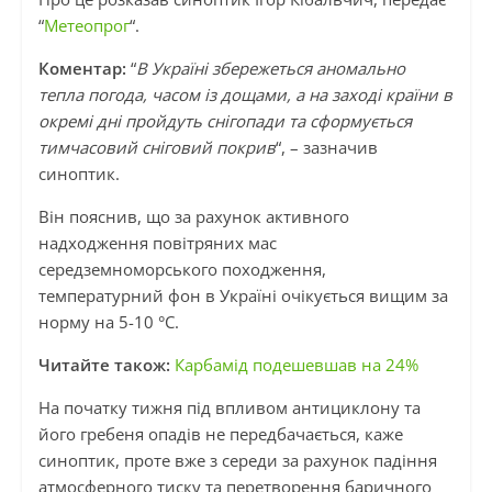
“
Метеопрог
“.
Коментар:
“
В Україні збережеться аномально
тепла погода, часом із дощами, а на заході країни в
окремі дні пройдуть снігопади та сформується
тимчасовий сніговий покрив
“, – зазначив
синоптик.
Він пояснив, що за рахунок активного
надходження повітряних мас
середземноморського походження,
температурний фон в Україні очікується вищим за
норму на 5-10 °С.
Читайте також:
Карбамід подешевшав на 24%
На початку тижня під впливом антициклону та
його гребеня опадів не передбачається, каже
синоптик, проте вже з середи за рахунок падіння
атмосферного тиску та перетворення баричного