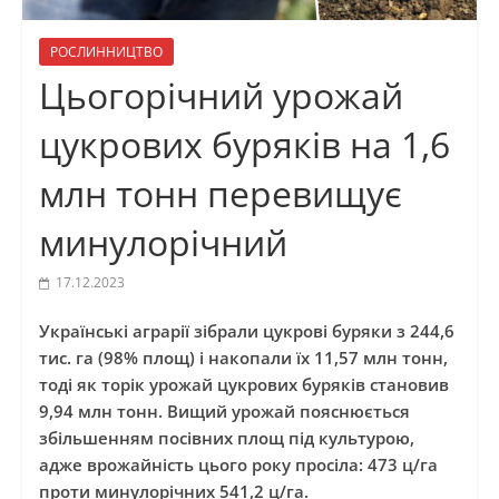
РОСЛИННИЦТВО
Цьогорічний урожай
цукрових буряків на 1,6
млн тонн перевищує
минулорічний
17.12.2023
Українські аграрії зібрали цукрові буряки з 244,6
тис. га (98% площ) і накопали їх 11,57 млн тонн,
тоді як торік урожай цукрових буряків становив
9,94 млн тонн. Вищий урожай пояснюється
збільшенням посівних площ під культурою,
адже врожайність цього року просіла: 473 ц/га
проти минулорічних 541,2 ц/га.