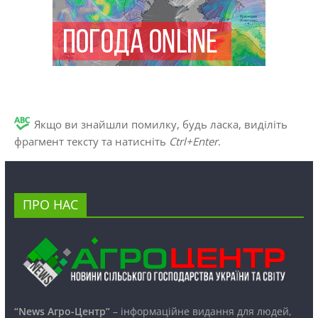
Якщо ви знайшли помилку, будь ласка, виділіть
фрагмент тексту та натисніть
Ctrl+Enter
.
ПРО НАС
“News Агро-Центр”
– інформаційне видання для людей,