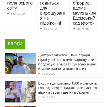
поля всього
годиться
створив
світу
для
вдома
вирощуванн
маленький
14.10.2024
я на
Едемський
підвіконні
сад (фото)
16.11.2023
06.09.2020
БЛОГИ
Дмитро Соломчук: Наші аграрії
єдині у світі, хто вміє вирощувати
продукцію в умовах сучасної війни
й може навчити цього інших
13.02.2026
Виділивши близько $500 мільйонів,
Говард Баффет надалі залишається
вірним своєму шляху в Україні
09.12.2023