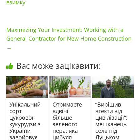
взимку
Maximizing Your Investment: Working with a
General Contractor for New Home Construction
→
Вас може зацікавити:
Унікальний
Отримаєте
“Вирішив
сорт
вдвічі
втекти від
цукрової
більше
цивілізації”:
кукурудзи з
зеленого
мешканець
України
пера: яка
села під
завойовує
цибуля
Луцьком