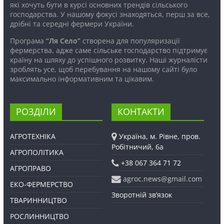
які хочуть бути в курсі основних трендів сільського
господарства. У нашому фокусі знаходяться, перш за все,
дрібні та середні фермери України.
Програма
“Ля Село”
створена для популяризації
фермерства, адже саме сільське господарство підтримує
країну на шляху до успішного розвитку. Наші журналісти
зроблять усе, щоб перебування на нашому сайті було
максимально інформативним та цікавим.
РОЗДІЛИ
КОНТАКТИ
АГРОТЕХНІКА
Україна, м. Рівне, пров.
Робітничий, 6а
АГРОПОЛІТИКА
+38 067 364 71 72
АГРОПРАВО
agroc.news@gmail.com
ЕКО-ФЕРМЕРСТВО
Зворотній зв’язок
ТВАРИННИЦТВО
РОСЛИННИЦТВО