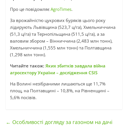
Про це повідомляє
AgroTimes
.
За врожайністю цукрових буряків цього року
лідирують Львівщина (523,7 ц/га), Хмельниччина
(51,3 ц/га) та Тернопільщина (511,5 ц/га), а за
валовим збором – Вінниччина (2,483 млн тонн),
Хмельниччина (1,555 млн тонн) та Полтавщина
(1,298 млн тонн).
Читайте також:
Яких збитків завдала війна
агросектору України – дослідження CSIS
На Волині незібраними лишаються ще 11,7%
площ, на Полтавщині – 10,8%, на Рівненщині –
5,6% посівів.
←
Особливості догляду за газоном на дачі