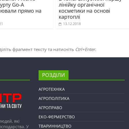
урту Go-A
лінійку органічної
іювали прямо на
косметики на основі
картоплі
21
13.12.2018
іліть фрагмент тексту та натисніть
Ctrl+Enter
.
РОЗДІЛИ
АГРОТЕХНІКА
АГРОПОЛІТИКА
АГРОПРАВО
ЕКО-ФЕРМЕРСТВО
людей, які
ТВАРИННИЦТВО
господарства. У