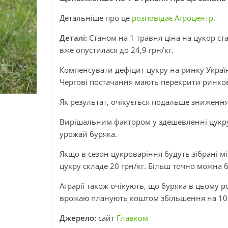
Детальніше про це
розповідає Агроцентр.
Деталі:
Станом на 1 травня ціна на цукор ст
вже опустилася до 24,9 грн/кг.
Компенсувати дефіцит цукру на ринку Украї
Чергові постачання мають перекрити ринков
Як результат, очікується подальше зниження 
Вирішальним фактором у здешевленні цукру 
урожай буряка.
Якщо в сезон цукроваріння будуть зібрані мі
цукру складе 20 грн/кг. Більш точно можна б
Аграрії також очікують, що буряка в цьому 
врожаю планують коштом збільшення на 10
Джерело:
сайт
Главком