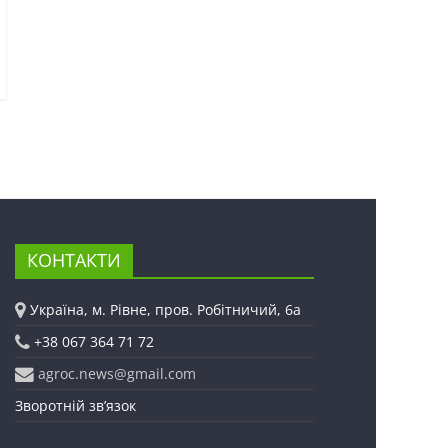
КОНТАКТИ
Україна, м. Рівне, пров. Робітничий, 6а
+38 067 364 71 72
agroc.news@gmail.com
Зворотній зв’язок