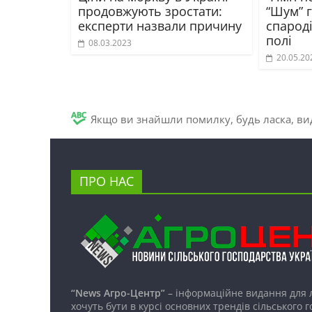
продовжують зростати:
“Шум” г
експерти назвали причину
спарод
полі
08.03.2023
20.05.20
Якщо ви знайшли помилку, будь ласка, вид
ПРО НАС
“News Агро-Центр”
– інформаційне видання для 
хочуть бути в курсі основних трендів сільського 