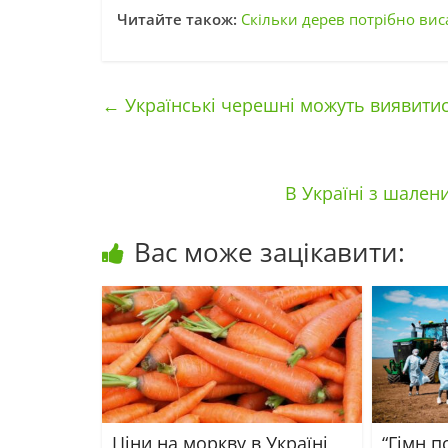
Читайте також:
Скільки дерев потрібно вис
←
Українські черешні можуть виявитис
В Україні з шале
Вас може зацікавити:
Ціни на моркву в Україні
“Гімн п