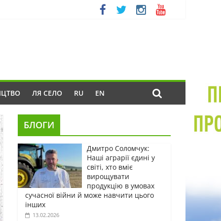
ИЦТВО
ЛЯ СЕЛО
RU
EN
БЛОГИ
Дмитро Соломчук:
Наші аграрії єдині у
світі, хто вміє
вирощувати
продукцію в умовах
сучасної війни й може навчити цього
інших
13.02.2026