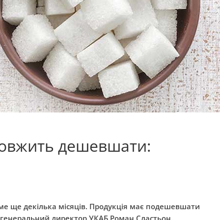
довжить дешевшати:
ме ще декілька місяців. Продукція має подешевшати
 генеральний директор УКАБ Роман Сластьон.