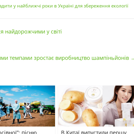
адити у найближчі роки в Україні для збереження екології
я найдорожчими у світі
ними темпами зростає виробництво шампіньйонів
осівної”: пісню
В Китаї випустили першу