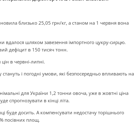
ановила близько 25,05 грн/кг, а станом на 1 червня вона
ни вдалося шляхом завезення імпортного цукру-сирцю.
ий дефіцит в 150 тисяч тонн.
цін в червні-липні.
стануть і погодні умови, які безпосередньо впливають на
німальні для України 1,2 тонни овоча, уже в жовтні ціна
уде спрогнозувати в кінці літа.
році буде досить. А компенсувати недостачу торішнього
% посівних площ.