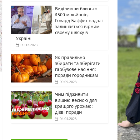
Виділивши близько
$500 мільйонів,
Говард Баффет надалі
залишається вірним
своєму шляху в
Україні
09.12.2023
Як правильно
збирати та зберігати
гарбузове насіння:
поради городникам
09.09.2023
Чим підживити
вишню весною для
кращого урожаю:
дієві поради
04.04.2023