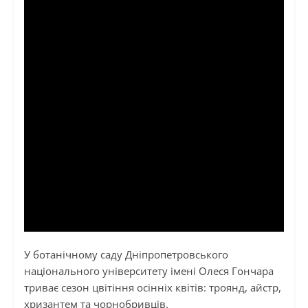
У ботанічному саду Дніпропетровського
національного університету імені Олеся Гончара
триває сезон цвітіння осінніх квітів: троянд, айстр,
хризантем та чорнобривців.