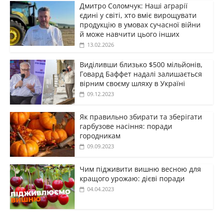
Дмитро Соломчук: Наші аграрії
єдині у світі, хто вміє вирощувати
продукцію в умовах сучасної війни
й може навчити цього інших
13.02.2026
Виділивши близько $500 мільйонів,
Говард Баффет надалі залишається
вірним своєму шляху в Україні
09.12.2023
Як правильно збирати та зберігати
гарбузове насіння: поради
городникам
09.09.2023
Чим підживити вишню весною для
кращого урожаю: дієві поради
04.04.2023