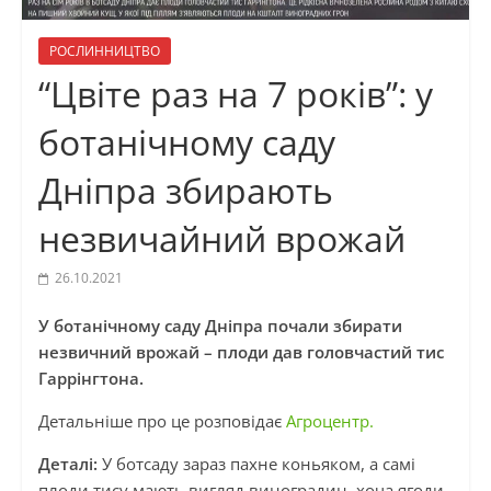
РОСЛИННИЦТВО
“Цвіте раз на 7 років”: у
ботанічному саду
Дніпра збирають
незвичайний врожай
26.10.2021
У ботанічному саду Дніпра почали збирати
незвичний врожай – плоди дав головчастий тис
Гаррінгтона.
Детальніше про це розповідає
Агроцентр.
Деталі:
У ботсаду зараз пахне коньяком, а самі
плоди тису мають вигляд виноградин, хоча ягоди