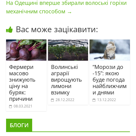
На Одещині вперше збирали волоські горіхи
механічним способом
→
Вас може зацікавити:
Фермери
Волинські
“Морози до
масово
аграрії
-15”: якою
знижують
вирощують
буде погода
ціну на
лимони
найближчим
буряк:
взимку
и днями
причини
28.12.2022
13.12.2022
08.03.2021
БЛОГИ