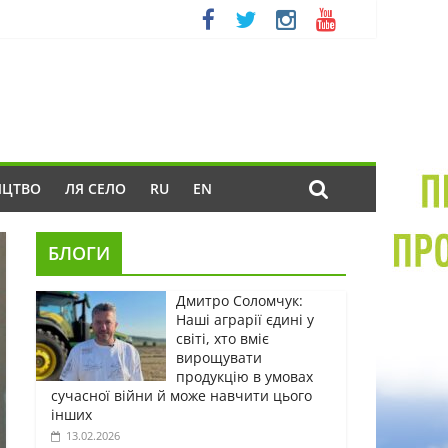
ИЦТВО
ЛЯ СЕЛО
RU
EN
БЛОГИ
Дмитро Соломчук:
Наші аграрії єдині у
світі, хто вміє
вирощувати
продукцію в умовах
сучасної війни й може навчити цього
інших
13.02.2026