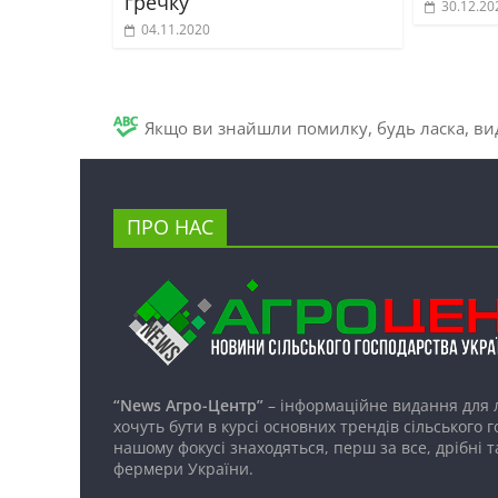
гречку
30.12.20
04.11.2020
Якщо ви знайшли помилку, будь ласка, вид
ПРО НАС
“News Агро-Центр”
– інформаційне видання для 
хочуть бути в курсі основних трендів сільського 
нашому фокусі знаходяться, перш за все, дрібні т
фермери України.