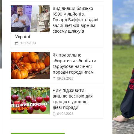
Виділивши близько
$500 мільйонів,
Говард Баффет надалі
залишається вірним
своєму шляху в
Україні
09.12.2023
Як правильно
збирати та зберігати
гарбузове насіння:
поради городникам
09.09.2023
Чим підживити
вишню весною для
кращого урожаю:
дієві поради
04.04.2023