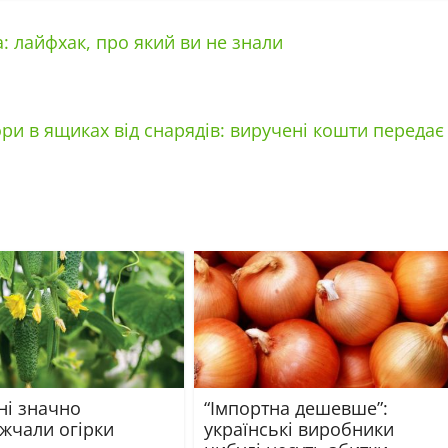
: лайфхак, про який ви не знали
и в ящиках від снарядів: виручені кошти передає
ні значно
“Імпортна дешевше”:
жчали огірки
українські виробники