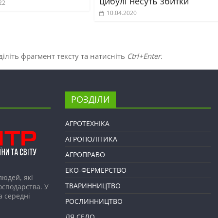
цибулі несуть збитки
22
10.04.2020
іліть фрагмент тексту та натисніть
Ctrl+Enter
.
РОЗДІЛИ
АГРОТЕХНІКА
АГРОПОЛІТИКА
АГРОПРАВО
ЕКО-ФЕРМЕРСТВО
людей, які
ТВАРИННИЦТВО
господарства. У
а середні
РОСЛИННИЦТВО
ЛЯ СЕЛО