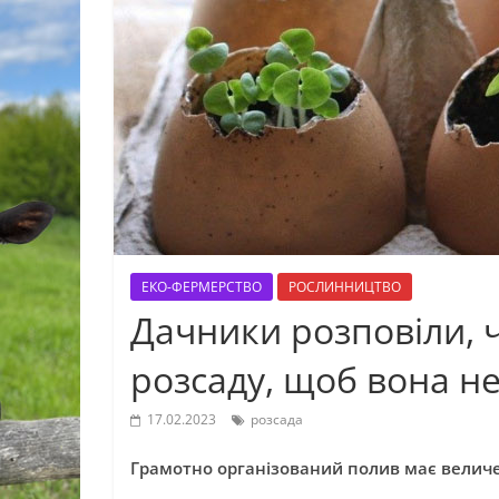
ЕКО-ФЕРМЕРСТВО
РОСЛИННИЦТВО
Дачники розповіли,
розсаду, щоб вона н
17.02.2023
розсада
Грамотно організований полив має величе