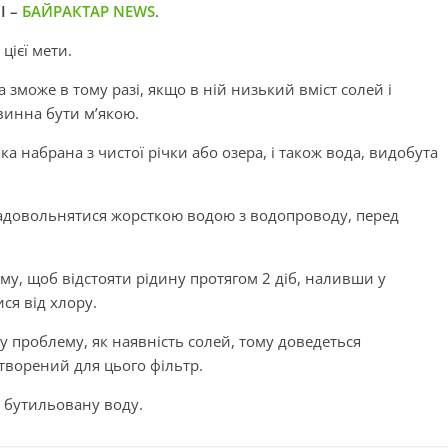
І –
БАЙРАКТАР NEWS
.
цієї мети.
зможе в тому разі, якщо в ній низький вміст солей і
винна бути м’якою.
ка набрана з чистої річки або озера, і також вода, видобута
задовольнятися жорсткою водою з водопроводу, перед
ому, щоб відстояти рідину протягом 2 діб, наливши у
ся від хлору.
 проблему, як наявність солей, тому доведеться
творений для цього фільтр.
 бутильовану воду.