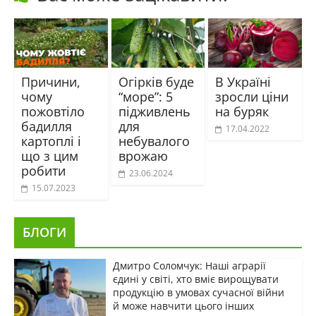
Причини,
Огірків буде
В Україні
чому
“море”: 5
зросли ціни
пожовтіло
підживлень
на буряк
бадилля
для
17.04.2022
картоплі і
небувалого
що з цим
врожаю
робити
23.06.2024
15.07.2023
БЛОГИ
Дмитро Соломчук: Наші аграрії
єдині у світі, хто вміє вирощувати
продукцію в умовах сучасної війни
й може навчити цього інших