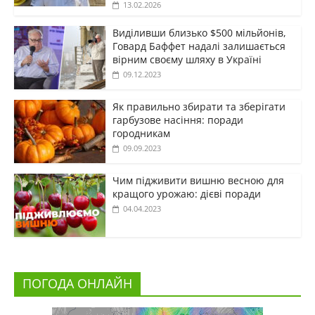
13.02.2026
Виділивши близько $500 мільйонів,
Говард Баффет надалі залишається
вірним своєму шляху в Україні
09.12.2023
Як правильно збирати та зберігати
гарбузове насіння: поради
городникам
09.09.2023
Чим підживити вишню весною для
кращого урожаю: дієві поради
04.04.2023
ПОГОДА ОНЛАЙН