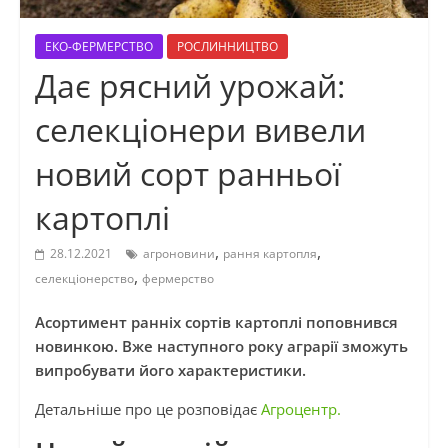
ЕКО-ФЕРМЕРСТВО
РОСЛИННИЦТВО
Дає рясний урожай:
селекціонери вивели
новий сорт ранньої
картоплі
,
,
28.12.2021
агроновини
рання картопля
,
селекціонерство
фермерство
Асортимент ранніх сортів картоплі поповнився
новинкою. Вже наступного року аграрії зможуть
випробувати його характеристики.
Детальніше про це розповідає
Агроцентр.