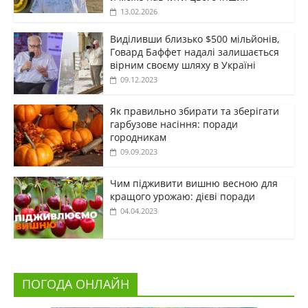
13.02.2026
Виділивши близько $500 мільйонів,
Говард Баффет надалі залишається
вірним своєму шляху в Україні
09.12.2023
Як правильно збирати та зберігати
гарбузове насіння: поради
городникам
09.09.2023
Чим підживити вишню весною для
кращого урожаю: дієві поради
04.04.2023
ПОГОДА ОНЛАЙН