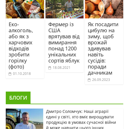
Еко-
Фермер із
Як посадити
алкоголь,
США
цибулю на
або як з
врятував від
зиму, щоб
харчових
вимирання
врожай
відходів
понад 1200
здивував
зробити
унікальних
навіть
горілку
сортів яблук
сусідів:
(фото)
поради
18.08.2021
дачникам
01.10.2018
26.09.2023
БЛОГИ
Дмитро Соломчук: Наші аграрії
єдині у світі, хто вміє вирощувати
продукцію в умовах сучасної війни
й може навчити цього інших