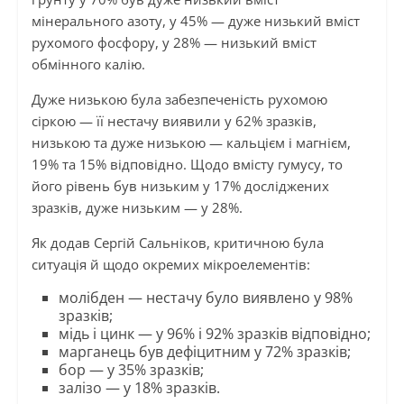
мінерального азоту, у 45% — дуже низький вміст
рухомого фосфору, у 28% — низький вміст
обмінного калію.
Дуже низькою була забезпеченість рухомою
сіркою — її нестачу виявили у 62% зразків,
низькою та дуже низькою — кальцієм і магнієм,
19% та 15% відповідно. Щодо вмісту гумусу, то
його рівень був низьким у 17% досліджених
зразків, дуже низьким — у 28%.
Як додав Сергій Сальніков, критичною була
ситуація й щодо окремих мікроелементів:
молібден — нестачу було виявлено у 98%
зразків;
мідь і цинк — у 96% і 92% зразків відповідно;
марганець був дефіцитним у 72% зразків;
бор — у 35% зразків;
залізо — у 18% зразків.