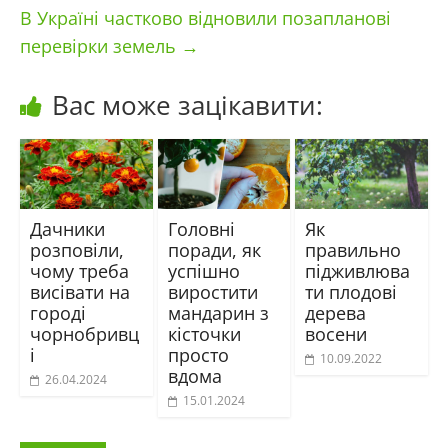
В Україні частково відновили позапланові
перевірки земель
→
Вас може зацікавити:
Дачники
Головні
Як
розповіли,
поради, як
правильно
чому треба
успішно
підживлюва
висівати на
виростити
ти плодові
городі
мандарин з
дерева
чорнобривц
кісточки
восени
і
просто
10.09.2022
вдома
26.04.2024
15.01.2024