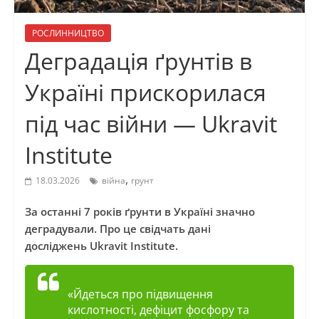
РОСЛИННИЦТВО
Деградація ґрунтів в
Україні прискорилася
під час війни — Ukravit
Institute
,
18.03.2026
війна
грунт
За останні 7 років ґрунти в Україні значно
деградували. Про це свідчать дані
досліджень Ukravit Institute.
«Йдеться про підвищення
кислотності, дефіцит фосфору та