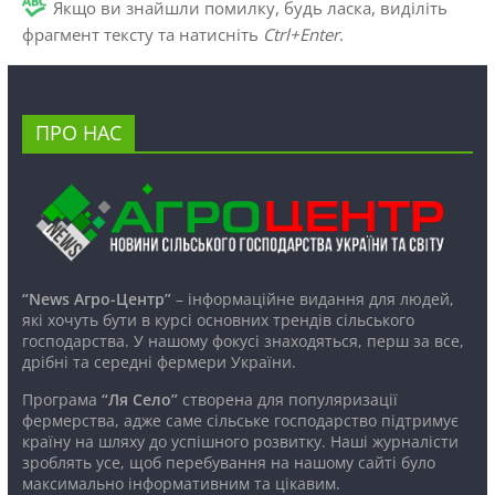
Якщо ви знайшли помилку, будь ласка, виділіть
фрагмент тексту та натисніть
Ctrl+Enter
.
ПРО НАС
“News Агро-Центр”
– інформаційне видання для людей,
які хочуть бути в курсі основних трендів сільського
господарства. У нашому фокусі знаходяться, перш за все,
дрібні та середні фермери України.
Програма
“Ля Село”
створена для популяризації
фермерства, адже саме сільське господарство підтримує
країну на шляху до успішного розвитку. Наші журналісти
зроблять усе, щоб перебування на нашому сайті було
максимально інформативним та цікавим.