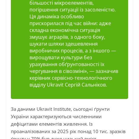
більшості мікроелементів,
погіршення ситуації із засоленістю.
Ця динаміка особливо
прискорилася під час війни: адже
складна економічна ситуація
змушує аграріїв, з одного боку,
шукати шляхи здешевлення
виробничих процесів, а з іншого —
вирощувати культури без
урахування обґрунтованості їх
чергування в сівозміні», — зазначив
керівник сервісно-технологічного
відділу Ukravit Сергій Сальніков.
За даними Ukravit Institute, сьогодні ґрунти
України характеризуються численними
дефіцитами елементів живлення. Із
проаналізованих за 2025 рік понад 10 тис. зразків
ґрунту у 70% був дуже низький вміст