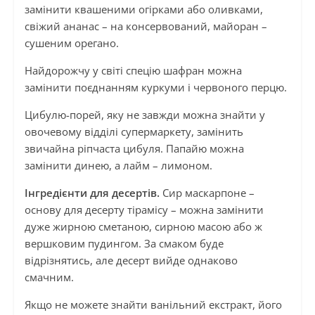
замінити квашеними огірками або оливками,
свіжий ананас – на консервований, майоран –
сушеним орегано.
Найдорожчу у світі спецію шафран можна
замінити поєднанням куркуми і червоного перцю.
Цибулю-порей, яку не завжди можна знайти у
овочевому відділі супермаркету, замінить
звичайна ріпчаста цибуля. Папайю можна
замінити динею, а лайм – лимоном.
Інгредієнти для десертів.
Сир маскарпоне –
основу для десерту тірамісу – можна замінити
дуже жирною сметаною, сирною масою або ж
вершковим пудингом. За смаком буде
відрізнятись, але десерт вийде однаково
смачним.
Якщо не можете знайти ванільний екстракт, його