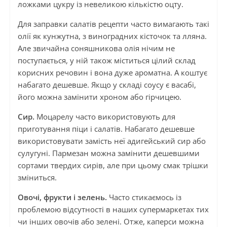
ложками цукру із невеликою кількістю оцту.
Для заправки салатів рецепти часто вимагають такі
олії як кунжутна, з виноградних кісточок та лляна.
Але звичайна соняшникова олія нічим не
поступається, у ній також міститься цілий склад
корисних речовин і вона дуже ароматна. А коштує
набагато дешевше. Якщо у складі соусу є васабі,
його можна замінити хроном або гірчицею.
Сир.
Моцарелу часто використовують для
приготування піци і салатів. Набагато дешевше
використовувати замість неї адигейський сир або
сулугуні. Пармезан можна замінити дешевшими
сортами твердих сирів, але при цьому смак трішки
зміниться.
Овочі, фрукти і зелень.
Часто стикаємось із
проблемою відсутності в наших супермаркетах тих
чи інших овочів або зелені. Отже, каперси можна