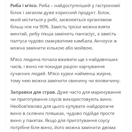
Риба і м’ясо.
Риба – найдоступніший у гастрономії
білок і загалом дуже корисний продукт. Білок,
який міститься у рибі, засвоюється організмом
більш ніж на 90%. Замість тріски можна взяти
минтай, рибу пікша замінить пангасіус, а замість
палтуса чудово смакуватиме камбала. Анчоуси ж
можна замінити кількою або мойвою.
М’ясо людина почала вживати ще з найдавніших
часів, і воно не покидає раціон харчування
сучасних людей. М’ясо курки найменш жирне,
тому нею можна замінити свинину чи яловичину.
Заправки для страв.
Дуже часто для маринування
чи приготування соусів використовують вино.
Необов’язково для цього купувати найдорожче
вино в скляних пляшках, чудово підійде просте
вино у пакетах. Якщо для приготування соусу
потрібне біле вино, його можна замінити двома