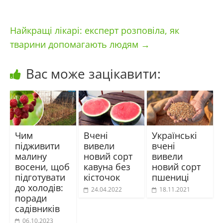
Найкращі лікарі: експерт розповіла, як
тварини допомагають людям
→
Вас може зацікавити:
Чим
Вчені
Українські
підживити
вивели
вчені
малину
новий сорт
вивели
восени, щоб
кавуна без
новий сорт
підготувати
кісточок
пшениці
до холодів:
24.04.2022
18.11.2021
поради
садівників
06.10.2023