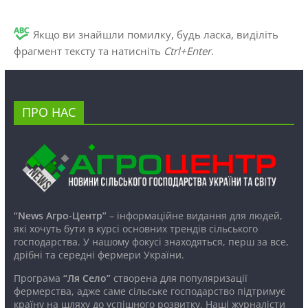
Якщо ви знайшли помилку, будь ласка, виділіть
фрагмент тексту та натисніть
Ctrl+Enter
.
ПРО НАС
“News Агро-Центр”
– інформаційне видання для людей,
які хочуть бути в курсі основних трендів сільського
господарства. У нашому фокусі знаходяться, перш за все,
дрібні та середні фермери України.
Програма
“Ля Село”
створена для популяризації
фермерства, адже саме сільське господарство підтримує
країну на шляху до успішного розвитку. Наші журналісти