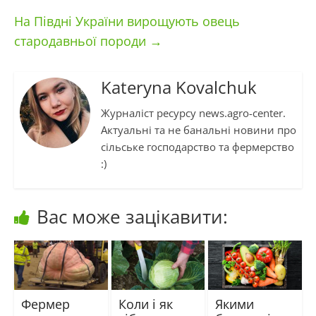
На Півдні України вирощують овець
стародавньої породи
→
Kateryna Kovalchuk
Журналіст ресурсу news.agro-center.
Актуальні та не банальні новини про
сільське господарство та фермерство
:)
Вас може зацікавити:
Фермер
Коли і як
Якими