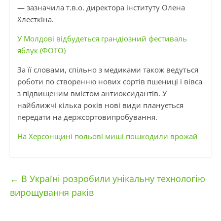
— зазначила т.в.о. директора інституту Олена
Хлесткіна.
У Молдові відбудеться грандіозний фестиваль
яблук (ФОТО)
За її словами, спільно з медиками також ведуться
роботи по створенню нових сортів пшениці і вівса
з підвищеним вмістом антиоксидантів. У
найближчі кілька років нові види планується
передати на держсортовипробування.
На Херсонщині польові миші пошкодили врожай
←
В Україні розробили унікальну технологію
вирощування раків