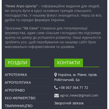
“News Агро-Центр”
– інформаційне видання для людей,
які хочуть бути в курсі основних трендів сільського
господарства. У нашому фокусі знаходяться, перш за все,
дрібні та середні фермери України.
Програма
“Ля Село”
створена для популяризації
фермерства, адже саме сільське господарство підтримує
країну на шляху до успішного розвитку. Наші журналісти
зроблять усе, щоб перебування на нашому сайті було
максимально інформативним та цікавим.
РОЗДІЛИ
КОНТАКТИ
АГРОТЕХНІКА
Україна, м. Рівне, пров.
Робітничий, 6а
АГРОПОЛІТИКА
+38 067 364 71 72
АГРОПРАВО
agroc.news@gmail.com
ЕКО-ФЕРМЕРСТВО
Зворотній зв’язок
ТВАРИННИЦТВО