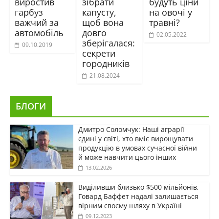
виростив
зібрати
будуть ціни
гарбуз
капусту,
на овочі у
важчий за
щоб вона
травні?
автомобіль
довго
02.05.2022
зберігалася:
09.10.2019
секрети
городників
21.08.2024
БЛОГИ
Дмитро Соломчук: Наші аграрії
єдині у світі, хто вміє вирощувати
продукцію в умовах сучасної війни
й може навчити цього інших
13.02.2026
Виділивши близько $500 мільйонів,
Говард Баффет надалі залишається
вірним своєму шляху в Україні
09.12.2023