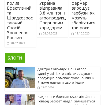
полив:
Україна
фермер
Ефективний
відправила
вирощує
та
3,8 млн тонн
гарбузи, які
Швидкозрос
агропродукц
можуть
таючий
ії зерновим
зберігатися
Спосіб
коридором
три роки
Зрошення
03.04.2023
11.10.2020
Рослин
28.07.2023
БЛОГИ
Дмитро Соломчук: Наші аграрії
єдині у світі, хто вміє вирощувати
продукцію в умовах сучасної війни
й може навчити цього інших
13.02.2026
Виділивши близько $500 мільйонів,
Говард Баффет надалі залишається