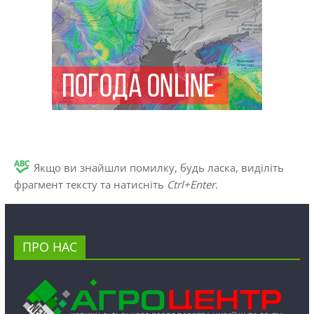
Якщо ви знайшли помилку, будь ласка, виділіть
фрагмент тексту та натисніть
Ctrl+Enter
.
ПРО НАС