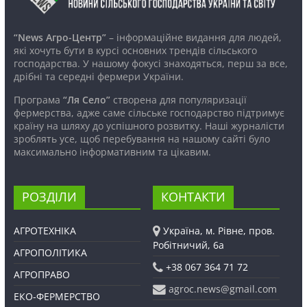
“News Агро-Центр”
– інформаційне видання для людей,
які хочуть бути в курсі основних трендів сільського
господарства. У нашому фокусі знаходяться, перш за все,
дрібні та середні фермери України.
Програма
“Ля Село”
створена для популяризації
фермерства, адже саме сільське господарство підтримує
країну на шляху до успішного розвитку. Наші журналісти
зроблять усе, щоб перебування на нашому сайті було
максимально інформативним та цікавим.
РОЗДІЛИ
КОНТАКТИ
АГРОТЕХНІКА
Україна, м. Рівне, пров.
Робітничий, 6а
АГРОПОЛІТИКА
+38 067 364 71 72
АГРОПРАВО
agroc.news@gmail.com
ЕКО-ФЕРМЕРСТВО