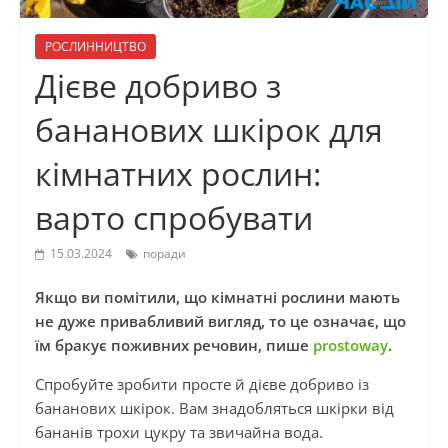
РОСЛИННИЦТВО
Дієве добриво з
бананових шкірок для
кімнатних рослин:
варто спробувати
15.03.2024
поради
Якщо ви помітили, що кімнатні рослини мають
не дуже привабливий вигляд, то це означає, що
їм бракує поживних речовин, пише
prostoway
.
Спробуйте зробити просте й дієве добриво із
бананових шкірок. Вам знадобляться шкірки від
бананів трохи цукру та звичайна вода.