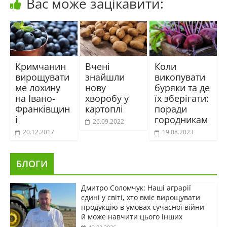
Вас може зацікавити:
Кримчанин
Вчені
Коли
вирощувати
знайшли
викопувати
ме лохину
нову
буряки та де
на Івано-
хворобу у
їх зберігати:
Франківщин
картоплі
поради
і
городникам
26.09.2022
20.12.2017
19.08.2023
БЛОГИ
Дмитро Соломчук: Наші аграрії
єдині у світі, хто вміє вирощувати
продукцію в умовах сучасної війни
й може навчити цього інших