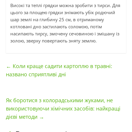
Високі та теплі грядки можна зробити з тирси. Для
цього за площею грядки знімають убік родючий
шар землі на глибину 25 см, в отриманому
котловані дно застилають соломою, потім
насипають тирсу, змочену сечовиною і змішану із
золою, зверху повертають зняту землю.
←
Коли краще садити картоплю в травні:
названо сприятливі дні
Як боротися з колорадськими жуками, не
використовуючи хімічних засобів: найкращі
дієві методи
→