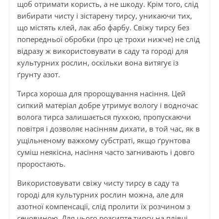
щоб отримати користь, а не шкоду. Крім того, слід
вибирати чисту і зістарену тирсу, уникаючи тих,
що містять клей, лак або фарбу. Свіжу тирсу без
попередньої обробки (про це трохи нижче) не слід
відразу ж використовувати в саду та городі для
культурних рослин, оскільки вона витягує із
ґрунту азот.
Тирса хороша для пророщування насіння. Цей
сипкий матеріал добре утримує вологу і водночас
волога тирса залишається пухкою, пропускаючи
повітря і дозволяє насінням дихати, в той час, як в
ущільненому важкому субстраті, якщо ґрунтова
суміш неякісна, насіння часто загнивають і довго
проростають.
Використовувати свіжу чисту тирсу в саду та
городі для культурних рослин можна, але для
азотної компенсації, слід пролити їх розчином з
сечовиною. Для цього розсипте тирсу на плівці,