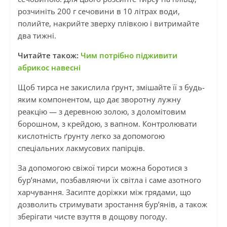
розчиніть 200 г сечовини в 10 літрах води,
полийте, накрийте зверху плівкою і витримайте
два тижні.
Читайте також:
Чим потрібно підживити
абрикос навесні
Щоб тирса не закислила ґрунт, змішайте її з будь-
яким компонентом, що дає зворотну лужну
реакцію — з деревною золою, з доломітовим
борошном, з крейдою, з вапном. Контролювати
кислотність ґрунту легко за допомогою
спеціальних лакмусових папірців.
За допомогою свіжої тирси можна боротися з
бур’янами, позбавляючи їх світла і саме азотного
харчування. Засипте доріжки між грядами, що
дозволить стримувати зростання бур’янів, а також
зберігати чисте взуття в дощову погоду.