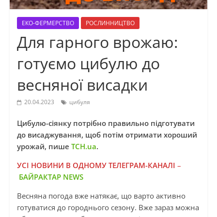
ЕКО-ФЕРМЕРСТВО
РОСЛИННИЦТВО
Для гарного врожаю:
готуємо цибулю до
весняної висадки
20.04.2023
цибуля
Цибулю-сіянку потрібно правильно підготувати
до висаджування, щоб потім отримати хороший
урожай, пише
ТСН.ua
.
УСІ НОВИНИ В ОДНОМУ ТЕЛЕГРАМ-КАНАЛІ
–
БАЙРАКТАР NEWS
Весняна погода вже натякає, що варто активно
готуватися до городнього сезону. Вже зараз можна