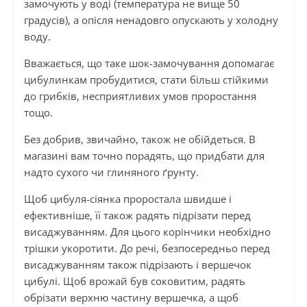
замочують у воді (температура не вище 50
градусів), а опісля ненадовго опускають у холодну
воду.
Вважається, що таке шок-замочування допомагає
цибулинкам пробудитися, стати більш стійкими
до грибків, несприятливих умов проростання
тощо.
Без добрив, звичайно, також не обійдеться. В
магазині вам точно порадять, що придбати для
надто сухого чи глиняного ґрунту.
Щоб цибуля-сіянка проростала швидше і
ефективніше, її також радять підрізати перед
висаджуванням. Для цього корінчики необхідно
трішки укоротити. До речі, безпосередньо перед
висаджуванням також підрізають і вершечок
цибулі. Щоб врожай був соковитим, радять
обрізати верхню частину вершечка, а щоб