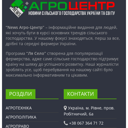
“News Агро-Центр”
– інформаційне видання для людей,
які хочуть бути в курсі основних трендів сільського
господарства. У нашому фокусі знаходяться, перш за все,
дрібні та середні фермери України.
Програма
“Ля Село”
створена для популяризації
фермерства, адже саме сільське господарство підтримує
країну на шляху до успішного розвитку. Наші журналісти
зроблять усе, щоб перебування на нашому сайті було
максимально інформативним та цікавим.
РОЗДІЛИ
КОНТАКТИ
АГРОТЕХНІКА
Україна, м. Рівне, пров.
Робітничий, 6а
АГРОПОЛІТИКА
+38 067 364 71 72
АГРОПРАВО