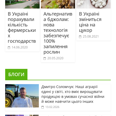
В Україні
Альтернатив
В Україні
порахували
а бджолам:
зміниться
кількість
нова
ціна на
фермерськи
технологія
цукор
х
забезпечує
25.08.2021
господарств
100%
запилення
14.06.2020
рослин
20.05.2020
БЛОГИ
Дмитро Соломчук: Наші аграрії
єдині у світі, хто вміє вирощувати
продукцію в умовах сучасної війни
й може навчити цього інших
13.02.2026