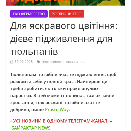
ЕКО-ФЕРМЕРСТВО
РОСЛИННИЦТВО
Для яскравого цвітіння:
дієве підживлення для
тюльпанів
15.06.2023
підживлення тюльпанів
Тюльпанам потрібне вчасне підживлення, щоб
розкрити себе у повній красі. Найперше це
треба зробити, як тільки проклюнулися
паростки. В цей момент починається активне
зростання, тож рослині потрібне азотне
добриво, пише
Prosto Way
.
• УСІ НОВИНИ В ОДНОМУ ТЕЛЕГРАМ-КАНАЛІ
–
БАЙРАКТАР NEWS
.