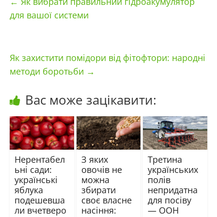
←
Як вибрати правильний гідроакумулятор
для вашої системи
Як захистити помідори від фітофтори: народні
методи боротьби
→
Вас може зацікавити:
Нерентабел
З яких
Третина
ьні сади:
овочів не
українських
українські
можна
полів
яблука
збирати
непридатна
подешевша
своє власне
для посіву
ли вчетверо
насіння:
— ООН