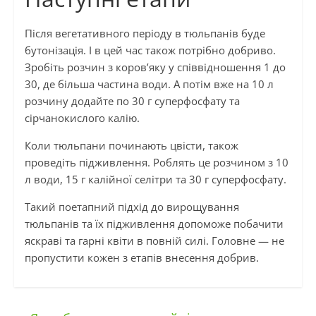
Після вегетативного періоду в тюльпанів буде
бутонізація. І в цей час також потрібно добриво.
Зробіть розчин з коров’яку у співвідношення 1 до
30, де більша частина води. А потім вже на 10 л
розчину додайте по 30 г суперфосфату та
сірчанокислого калію.
Коли тюльпани починають цвісти, також
проведіть підживлення. Роблять це розчином з 10
л води, 15 г калійної селітри та 30 г суперфосфату.
Такий поетапний підхід до вирощування
тюльпанів та їх підживлення допоможе побачити
яскраві та гарні квіти в повній силі. Головне — не
пропустити кожен з етапів внесення добрив.