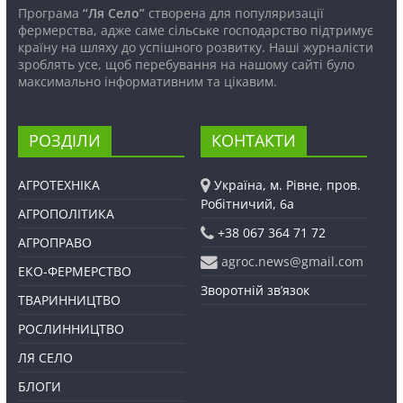
Програма
“Ля Село”
створена для популяризації
фермерства, адже саме сільське господарство підтримує
країну на шляху до успішного розвитку. Наші журналісти
зроблять усе, щоб перебування на нашому сайті було
максимально інформативним та цікавим.
РОЗДІЛИ
КОНТАКТИ
АГРОТЕХНІКА
Україна, м. Рівне, пров.
Робітничий, 6а
АГРОПОЛІТИКА
+38 067 364 71 72
АГРОПРАВО
agroc.news@gmail.com
ЕКО-ФЕРМЕРСТВО
Зворотній зв’язок
ТВАРИННИЦТВО
РОСЛИННИЦТВО
ЛЯ СЕЛО
БЛОГИ