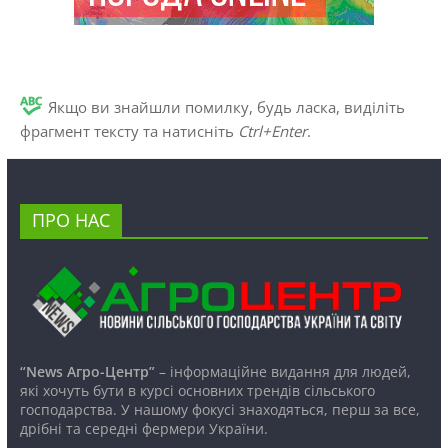
Якщо ви знайшли помилку, будь ласка, виділіть
фрагмент тексту та натисніть
Ctrl+Enter
.
ПРО НАС
“News Агро-Центр”
– інформаційне видання для людей,
які хочуть бути в курсі основних трендів сільського
господарства. У нашому фокусі знаходяться, перш за все,
дрібні та середні фермери України.