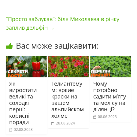
“Просто заблукав”: біля Миколаєва в річку
заплив дельфін
→
Вас може зацікавити:
Як
Гелиантему
Чому
виростити
м: яркие
потрібно
великі та
краски на
садити м’яту
солодкі
вашем
та мелісу на
перці:
альпийском
ділянці?
корисні
холме
08.06.2023
поради
28.08.2024
02.08.2023