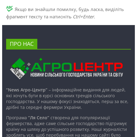
Якщо ви знайшли помилку, будь ласка, виділіть
фрагмент тексту та натисніть
Ctrl+Enter
.
ПРО НАС
“News Агро-Центр”
– інформаційне видання для людей,
які хочуть бути в курсі основних трендів сільського
господарства. У нашому фокусі знаходяться, перш за все,
дрібні та середні фермери України.
Програма
“Ля Село”
створена для популяризації
фермерства, адже саме сільське господарство підтримує
країну на шляху до успішного розвитку. Наші журналісти
зроблять усе, щоб перебування на нашому сайті було