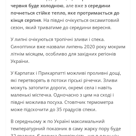
червня буде холодною
, але вже
з середини
почнеться стійке тепло, яке протримається до
кінця серпня
. На півдні очікується оксамитовий
сезон, який триватиме до середини вересня.
У липні очікуються тропічні зливи і спека.
Синоптики вже назвали липень 2020 року мокрим
літнім місяцем, особливо для західних регіонів
України.
У Карпатах і Прикарпатті можливі проливні дощі,
які перетворять в потоки гірські річечки. Зливи
можуть затопити дороги, окремі села і навіть
маленькі містечка. Одночасно з цим на сході і
півдні можлива посуха. Стовпчик термометра
може підскочити до 35 градусів спеки.
В середньому ж по Україні максимальний
температурний показник
в саму жарку пору буде
32 градуси. Є велика ймовірність, що в одну ніч