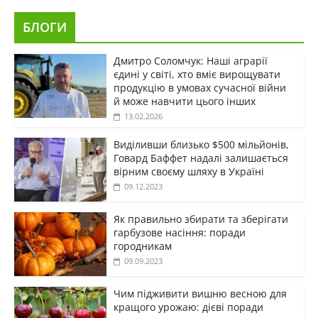
БЛОГИ
Дмитро Соломчук: Наші аграрії
єдині у світі, хто вміє вирощувати
продукцію в умовах сучасної війни
й може навчити цього інших
13.02.2026
Виділивши близько $500 мільйонів,
Говард Баффет надалі залишається
вірним своєму шляху в Україні
09.12.2023
Як правильно збирати та зберігати
гарбузове насіння: поради
городникам
09.09.2023
Чим підживити вишню весною для
кращого урожаю: дієві поради