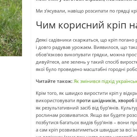
Ми з’ясували, навіщо розсипати по грядці кр
Чим корисний кріп н
Деякі садівники скаржаться, що кріп погано
і довго радував урожаєм. Виявилося, що така
обов’язково викопувати грядки, можна прост
дивуйтеся, але зелень у такий спосіб вирост
якої було проведено масштабні городні робо
Читайте також:
Як змінився підхід українсь
Крім того, як швидко виростити кріп у відк
використовувати
проти шкідників, хвороб 
як результативний засіб від бур’янів. Культ
рослинам розвиватися. Якщо ви будете розс
позбутися багатьох видів бур’янів – вони пр
а сам кріп розвиватиметься швидше за всі і