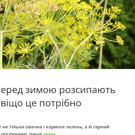
 перед зимою розсипають
навіщо це потрібно
е не тільки смачна і корисна зелень, а й гарний
із рослинами, пише
уніан
.