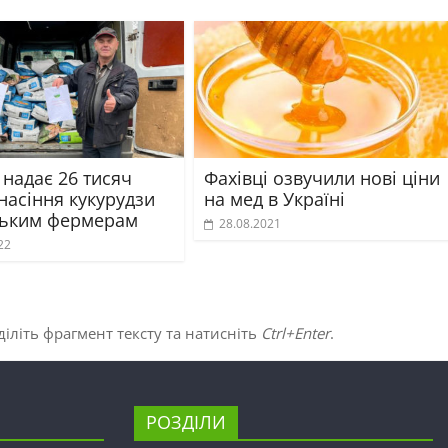
 надає 26 тисяч
Фахівці озвучили нові ціни
насіння кукурудзи
на мед в Україні
ським фермерам
28.08.2021
22
іліть фрагмент тексту та натисніть
Ctrl+Enter
.
РОЗДІЛИ