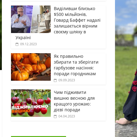
Виділивши близько
$500 мільйонів,
Говард Баффет надалі
залишається вірним
своєму шляху в
Україні
09.12.2023
Як правильно
збирати та зберігати
гарбузове насіння:
поради городникам
09.09.2023
Чим підживити
вишню весною для
кращого урожаю:
дієві поради
04.04.2023