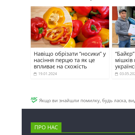
Навіщо обрізати “носики” у
“Байєр”
насіння перцю та як це
мішків 
впливає на схожість
україн
19.01.2024
03.05.20
Якщо ви знайшли помилку, будь ласка, вид
ПРО НАС