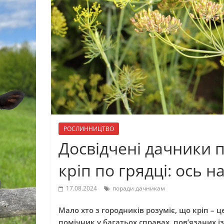
РОСЛИННИЦТВО
Досвідчені дачники
кріп по грядці: ось 
17.08.2024
поради дачникам
Мало хто з городників розуміє, що кріп – ц
помічник у багатьох справах, пов’язаних 