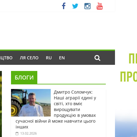
ИЦТВО
ЛЯ СЕЛО
RU
EN
БЛОГИ
Дмитро Соломчук:
Наші аграрії єдині у
світі, хто вміє
вирощувати
продукцію в умовах
сучасної війни й може навчити цього
інших
13.02.2026