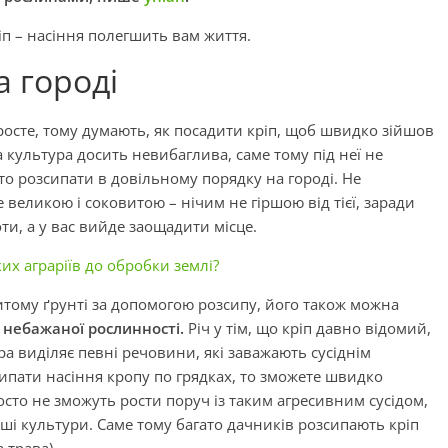
іп – насіння полегшить вам життя.
а городі
 росте, тому думають, як посадити кріп, щоб швидко зійшов
 культура досить невибаглива, саме тому під неї не
о розсипати в довільному порядку на городі. Не
е великою і соковитою – нічим не гіршою від тієї, заради
ти, а у вас вийде заощадити місце.
ких аграріїв до обробки землі?
ритому ґрунті за допомогою розсипу, його також можна
і небажаної рослинності.
Річ у тім, що кріп давно відомий,
ура виділяє певні речовини, які заважають сусіднім
ипати насіння кропу по грядках, то зможете швидко
осто не зможуть рости поруч із таким агресивним сусідом,
нші культури. Саме тому багато дачників розсипають кріп