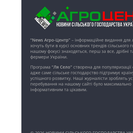
“News Агро-Центр”
– інформаційне видання для 
хочуть бути в курсі основних трендів сільського 
нашому фокусі знаходяться, перш за все, дрібні т
фермери України.
Програма
“Ля Село”
створена для популяризації
адже саме сільське господарство підтримує країн
успішного розвитку. Наші журналісти зроблять ус
перебування на нашому сайті було максимально
інформативним та цікавим.
© 2026
НОВИНИ СІЛЬСЬКОГО ГОСПОДАРСТВА УКР