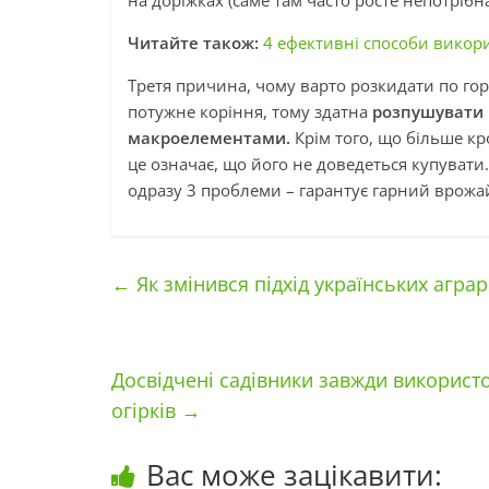
на доріжках (саме там часто росте непотрібна
Читайте також:
4 ефективні способи викори
Третя причина, чому варто розкидати по гор
потужне коріння, тому здатна
розпушувати ґ
макроелементами.
Крім того, що більше кр
це означає, що його не доведеться купуват
одразу 3 проблеми – гарантує гарний врожай,
←
Як змінився підхід українських аграр
Досвідчені садівники завжди використо
огірків
→
Вас може зацікавити: