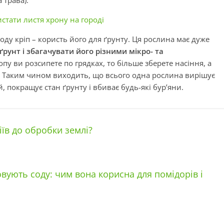
 трава).
стати листя хрону на городі
оду кріп – користь його для ґрунту. Ця рослина має дуже
рунт і збагачувати його різними мікро- та
опу ви розсипете по грядках, то більше зберете насіння, а
и. Таким чином виходить, що всього одна рослина вирішує
 покращує стан ґрунту і вбиває будь-які бур’яни.
іїв до обробки землі?
вують соду: чим вона корисна для помідорів і