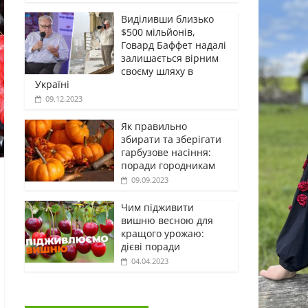
Виділивши близько
$500 мільйонів,
Говард Баффет надалі
залишається вірним
своєму шляху в
Україні
09.12.2023
Як правильно
збирати та зберігати
гарбузове насіння:
поради городникам
09.09.2023
Чим підживити
вишню весною для
кращого урожаю:
дієві поради
04.04.2023