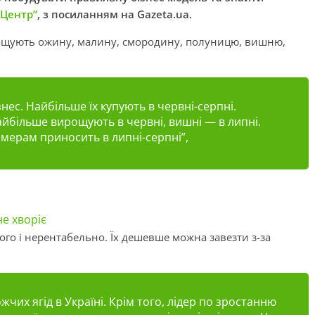
-Центр”
, з посиланням на Gazeta.ua.
ирощують ожину, малину, смородину, полуницю, вишню,
ес. Найбільше їх купують в червні-серпні.
йбільше вирощують в червні, вишні — в липні.
ерам приносить в липні-серпні”,
не хворіє
ого і нерентабельно. Їх дешевше можна завезти з-за
чих ягід в Україні. Крім того, лідер по зростанню