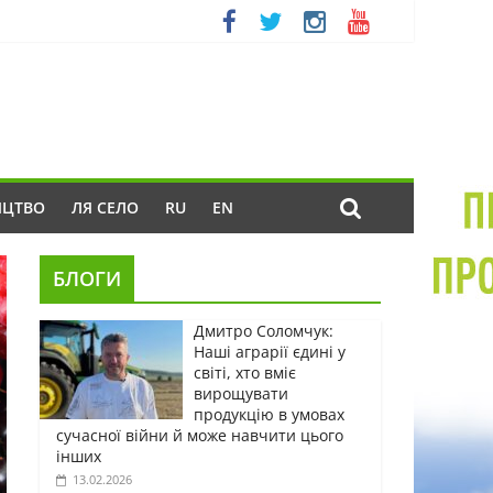
ИЦТВО
ЛЯ СЕЛО
RU
EN
БЛОГИ
Дмитро Соломчук:
Наші аграрії єдині у
світі, хто вміє
вирощувати
продукцію в умовах
сучасної війни й може навчити цього
інших
13.02.2026