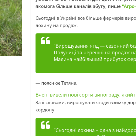
якомога більше каналів збуту, пише
“Агро
Сьогодні в Україні все більше фермерів в
лохину на продаж.
“Вирощування ягід — сезонний бізн
Полуниці та черешні на продаж на
Малина найбільший прибуток ферм
— пояснює Тетяна.
Вчені вивели нові сорти винограду, який 
За її словами, вирощувати ягоди взимку дор
кордону.
“Сьогодні лохина
–
одна з найдорож