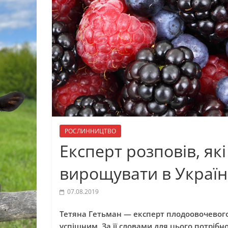
РОСЛИННИЦТВО
Експерт розповів, як
вирощувати в Україн
07.08.2019
Тетяна Гетьман — експерт плодоовочевого 
успішним. За її словами для цього потріб