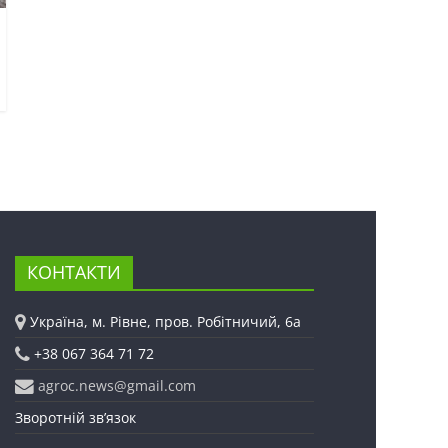
КОНТАКТИ
Україна, м. Рівне, пров. Робітничий, 6а
+38 067 364 71 72
agroc.news@gmail.com
Зворотній зв’язок