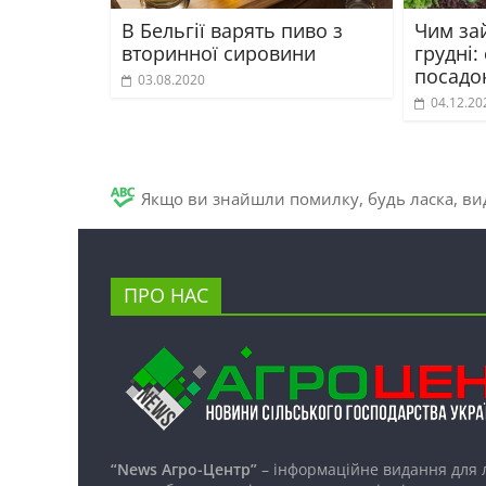
В Бельгії варять пиво з
Чим за
вторинної сировини
грудні:
посадо
03.08.2020
04.12.20
Якщо ви знайшли помилку, будь ласка, вид
ПРО НАС
“News Агро-Центр”
– інформаційне видання для 