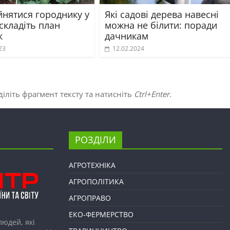
йнятися городнику у
Які садові дерева навесні
 складіть план
можна не білити: поради
к
дачникам
23
12.02.2024
іліть фрагмент тексту та натисніть
Ctrl+Enter
.
РОЗДІЛИ
АГРОТЕХНІКА
АГРОПОЛІТИКА
АГРОПРАВО
ЕКО-ФЕРМЕРСТВО
людей, які