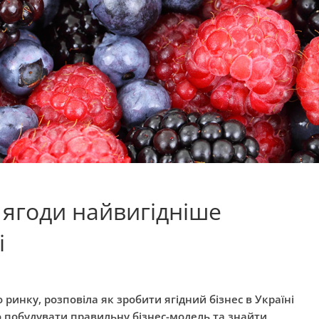
і ягоди найвигідніше
і
ринку, розповіла як зробити ягідний бізнес в Україні
но побудувати правильну бізнес-модель та знайти