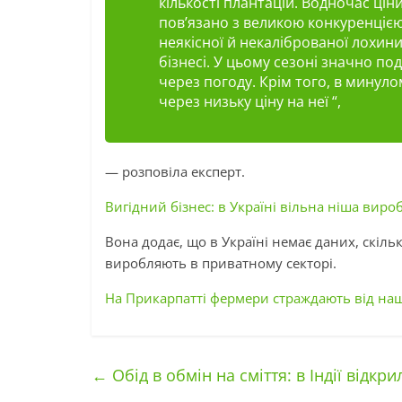
кількості плантацій. Водночас цін
пов’язано з великою конкуренцією
неякісної й некаліброваної лохин
бізнесі. У цьому сезоні значно п
через погоду. Крім того, в минул
через низьку ціну на неї “,
— розповіла експерт.
Вигідний бізнес: в Україні вільна ніша виро
Вона додає, що в Україні немає даних, скіль
виробляють в приватному секторі.
На Прикарпатті фермери страждають від наш
←
Обід в обмін на сміття: в Індії відкри