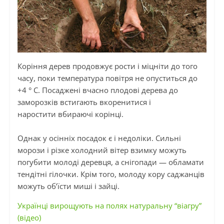
Коріння дерев продовжує рости
і
міцніти до того
часу, поки температура повітря не опуститься до
+4 °
С.
Посаджені вчасно плодові дерева до
заморозків встигають вкоренитися і
наростити
вбираючі
корінці.
Однак
у
осінніх посадок є і недоліки. Сильні
морози
і
різке холодний вітер взимку можуть
погубити молоді деревця, а снігопади — обламати
тендітні гілочки. Крім того, молоду кору саджанців
можуть об’їсти миші
і
зайці.
Українці вирощують на полях натуральну “віагру”
(відео)