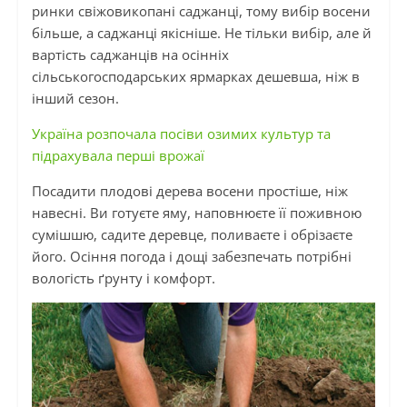
ринки свіжовикопані саджанці, тому вибір восени
більше, а саджанці якісніше. Не тільки вибір, але й
вартість саджанців на осінніх
сільськогосподарських ярмарках дешевша, ніж в
інший сезон.
Україна розпочала посіви озимих культур та
підрахувала перші врожаї
Посадити плодові дерева восени простіше, ніж
навесні. Ви готуєте яму, наповнюєте її поживною
сумішшю, садите деревце, поливаєте
і
обрізаєте
його. Осіння погода і дощі забезпечать потрібні
вологість ґрунту і комфорт.