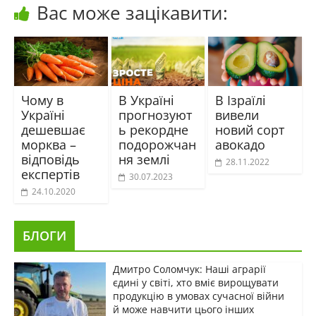
Вас може зацікавити:
Чому в
В Україні
В Ізраїлі
Україні
прогнозуют
вивели
дешевшає
ь рекордне
новий сорт
морква –
подорожчан
авокадо
відповідь
ня землі
28.11.2022
експертів
30.07.2023
24.10.2020
БЛОГИ
Дмитро Соломчук: Наші аграрії
єдині у світі, хто вміє вирощувати
продукцію в умовах сучасної війни
й може навчити цього інших