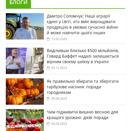
БЛОГИ
Дмитро Соломчук: Наші аграрії
єдині у світі, хто вміє вирощувати
продукцію в умовах сучасної війни
й може навчити цього інших
13.02.2026
Виділивши близько $500 мільйонів,
Говард Баффет надалі залишається
вірним своєму шляху в Україні
09.12.2023
Як правильно збирати та зберігати
гарбузове насіння: поради
городникам
09.09.2023
Чим підживити вишню весною для
кращого урожаю: дієві поради
04.04.2023