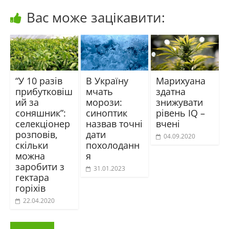
Вас може зацікавити:
“У 10 разів
В Україну
Марихуана
прибутковіш
мчать
здатна
ий за
морози:
знижувати
соняшник”:
синоптик
рівень IQ –
селекціонер
назвав точні
вчені
розповів,
дати
04.09.2020
скільки
похолоданн
можна
я
заробити з
31.01.2023
гектара
горіхів
22.04.2020