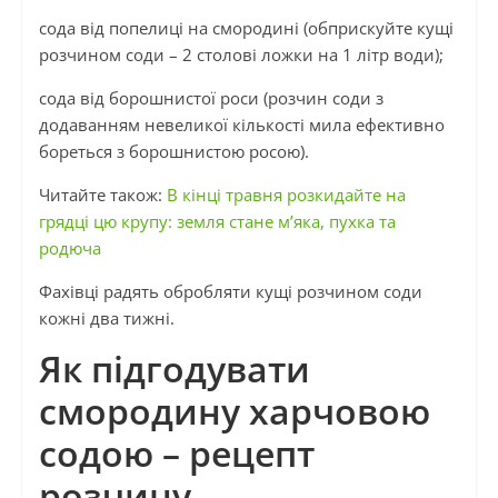
сода від попелиці на смородині (обприскуйте кущі
розчином соди – 2 столові ложки на 1 літр води);
сода від борошнистої роси (розчин соди з
додаванням невеликої кількості мила ефективно
бореться з борошнистою росою).
Читайте також:
В кінці травня розкидайте на
грядці цю крупу: земля стане м’яка, пухка та
родюча
Фахівці радять обробляти кущі розчином соди
кожні два тижні.
Як підгодувати
смородину харчовою
содою – рецепт
розчину