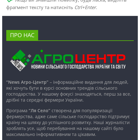
фрагмент тексту та натисніть
Ctrl+Enter
.
ПРО НАС
“News Агро-Центр”
– інформаційне видання для людей,
які хочуть бути в курсі основних трендів сільського
господарства. У нашому фокусі знаходяться, перш за все,
дрібні та середні фермери України.
Програма
“Ля Село”
створена для популяризації
фермерства, адже саме сільське господарство підтримує
країну на шляху до успішного розвитку. Наші журналісти
зроблять усе, щоб перебування на нашому сайті було
максимально інформативним та цікавим.