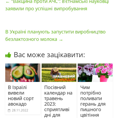
←
“Вакцина проти АЧС”: в’єтнамські науковці
заявили про успішні випробування
В Україні планують запустити виробництво
безлактозного молока
→
Вас може зацікавити:
В Ізраїлі
Посівний
Чим
вивели
календар на
потрібно
новий сорт
травень
поливати
авокадо
2023:
герань для
сприятливі
пишного
28.11.2022
дні для
цвітіння