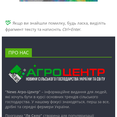
Якщо ви знайшли помилку, будь ласка, виділіть
фрагмент тексту та натисніть
Ctrl+Enter
.
ПРО НАС
“News Агро-Центр”
– інформаційне видання для людей,
які хочуть бути в курсі основних трендів сільського
господарства. У нашому фокусі знаходяться, перш за все,
дрібні та середні фермери України.
Програма
“Ля Село”
створена для популяризації