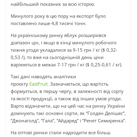
найбільший показник за всю історію.
Минулого року в цю пору на експорт було
поставлено лише 4,8 тисячі тонн.
На українському ринку яблук розширився
діапазон цін, і якщо в кінці минулого робочого
тижня угоди укладалися за 9-15 грн / кг ($ 0,32-
0,53 /), то вже на сьогоднішній день ціни
варіюються в межах 7-17 грн / кг ($ 0,25-0,61 / кг).
Такі дані наводять аналітики
проєкту
EastFruit.
Зазначається, що вартість
формується, в першу чергу, в залежності від сорту
та якості продукції, а також від інших умов угоди.
Варто відзначити, що на цей час на ринку України
домінують такі основні сорти, як “Голден Делішес”,
“Джонаголд”, “Гала”, “Айдаред” і “Ренет Симиренка”.
На оптові ринки стали надходити все більш