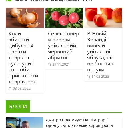
Коли
Селекціонер
В Новій
збирати
и вивели
Зеландії
цибулю: 4
унікальний
вивели
ознаки
червоний
унікальні
дозрілої
абрикос
яблука, які
культури і
не бояться
29.11.2021
способи
посухи
прискорити
14.02.2023
дозрівання
03.08.2022
БЛОГИ
Дмитро Соломчук: Наші аграрії
єдині у світі, хто вміє вирощувати