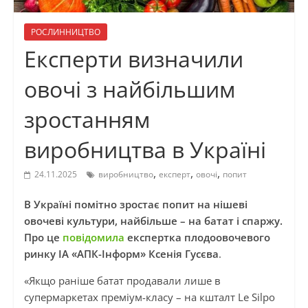
РОСЛИННИЦТВО
Експерти визначили
овочі з найбільшим
зростанням
виробництва в Україні
,
,
,
24.11.2025
виробництво
експерт
овочі
попит
В Україні помітно зростає попит на нішеві
овочеві культури, найбільше – на батат і спаржу.
Про це
повідомила
експертка плодоовочевого
ринку ІА «АПК-Інформ» Ксенія Гусєва
.
«Якщо раніше батат продавали лише в
супермаркетах преміум-класу – на кшталт Le Silpo