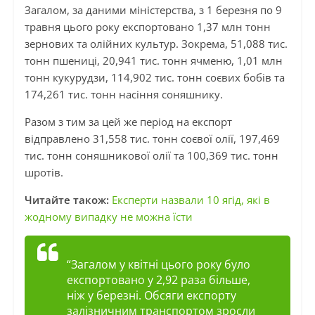
Загалом, за даними міністерства, з 1 березня по 9
травня цього року експортовано 1,37 млн тонн
зернових та олійних культур. Зокрема, 51,088 тис.
тонн пшениці, 20,941 тис. тонн ячменю, 1,01 млн
тонн кукурудзи, 114,902 тис. тонн соєвих бобів та
174,261 тис. тонн насіння соняшнику.
Разом з тим за цей же період на експорт
відправлено 31,558 тис. тонн соєвої олії, 197,469
тис. тонн соняшникової олії та 100,369 тис. тонн
шротів.
Читайте також:
Експерти назвали 10 ягід, які в
жодному випадку не можна їсти
“Загалом у квітні цього року було
експортовано у 2,92 раза більше,
ніж у березні. Обсяги експорту
залізничним транспортом зросли