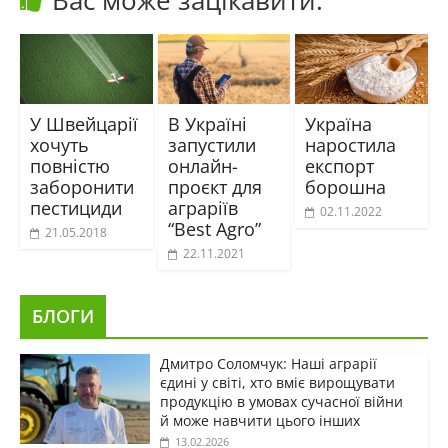
Вас може зацікавити:
У Швейцарії
В Україні
Україна
хочуть
запустили
наростила
повністю
онлайн-
експорт
заборонити
проєкт для
борошна
пестициди
аграріїв
02.11.2022
“Best Agro”
21.05.2018
22.11.2021
БЛОГИ
Дмитро Соломчук: Наші аграрії
єдині у світі, хто вміє вирощувати
продукцію в умовах сучасної війни
й може навчити цього інших
13.02.2026