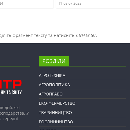
24
03.07.2023
іліть фрагмент тексту та натисніть
Ctrl+Enter
.
РОЗДІЛИ
АГРОТЕХНІКА
АГРОПОЛІТИКА
АГРОПРАВО
ЕКО-ФЕРМЕРСТВО
людей, які
ТВАРИННИЦТВО
господарства. У
а середні
РОСЛИННИЦТВО