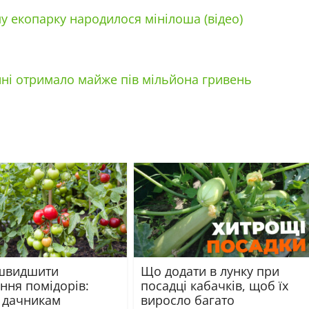
му екопарку народилося мінілоша (відео)
ні отримало майже пів мільйона гривень
швидшити
Що додати в лунку при
ння помідорів:
посадці кабачків, щоб їх
 дачникам
виросло багато