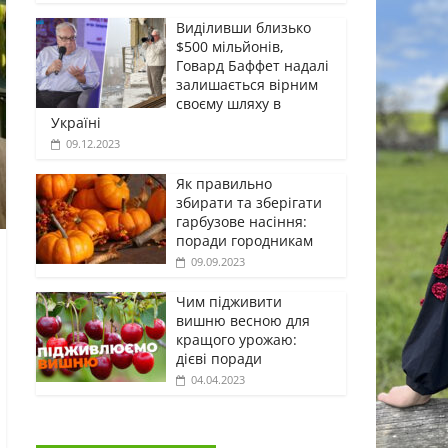
Виділивши близько
$500 мільйонів,
Говард Баффет надалі
залишається вірним
своєму шляху в
Україні
09.12.2023
Як правильно
збирати та зберігати
гарбузове насіння:
поради городникам
09.09.2023
Чим підживити
вишню весною для
кращого урожаю:
дієві поради
04.04.2023