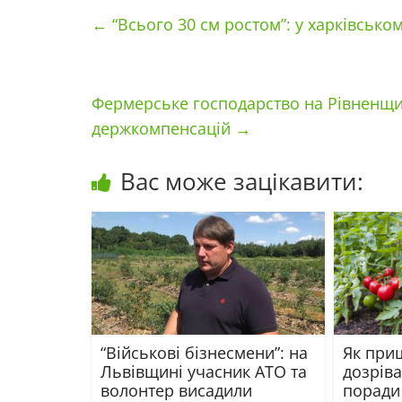
←
“Всього 30 см ростом”: у харківсько
Фермерське господарство на Рівненщи
держкомпенсацій
→
Вас може зацікавити:
“Військові бізнесмени”: на
Як при
Львівщині учасник АТО та
дозріва
волонтер висадили
поради