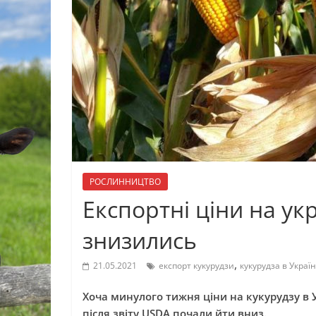
РОСЛИННИЦТВО
Експортні ціни на ук
знизились
,
21.05.2021
експорт кукурудзи
кукурудза в Україн
Хоча минулого тижня ціни на кукурудзу в 
після звіту USDA почали йти вниз.