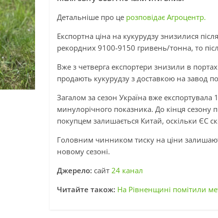
Детальніше про це
розповідає Агроцентр.
Експортна ціна на кукурудзу знизилися після
рекордних 9100-9150 гривень/тонна, то післ
Вже з четверга експортери знизили в портах
продають кукурудзу з доставкою на завод п
Загалом за сезон Україна вже експортувала 
минулорічного показника. До кінця сезону 
покупцем залишається Китай, оскільки ЄС ск
Головним чинником тиску на ціни залишают
новому сезоні.
Джерело:
сайт
24 канал
Читайте також:
На Рівненщині помітили ме