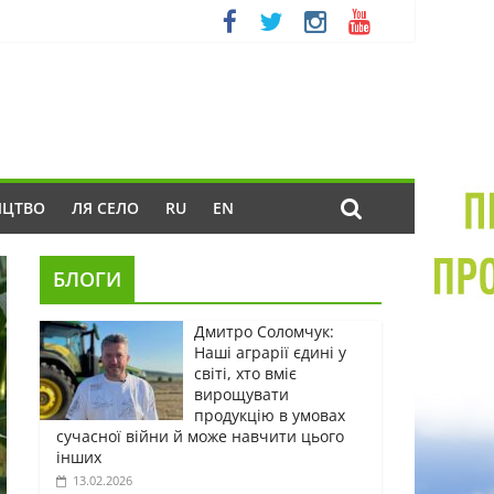
ИЦТВО
ЛЯ СЕЛО
RU
EN
БЛОГИ
Дмитро Соломчук:
Наші аграрії єдині у
світі, хто вміє
вирощувати
продукцію в умовах
сучасної війни й може навчити цього
інших
13.02.2026