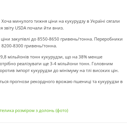
 Хоча минулого тижня ціни на кукурудзу в Україні сягали
я звіту USDA почали йти вниз.
 ціни закупівлі до 8550-8650 гривень/тонна. Переробники
о 8200-8300 гривень/тонна.
19,8 мільйонів тонн кукурудзи, що на 38% менше
потрібно реалізувати ще 3-4 мільйони тонн. Головним
оротив імпорт кукурудзи до мінімуму на тлі високих цін.
ься прогнози рекордного врожаю пшениці та кукурудзи в
телика розміром з долонь (фото)