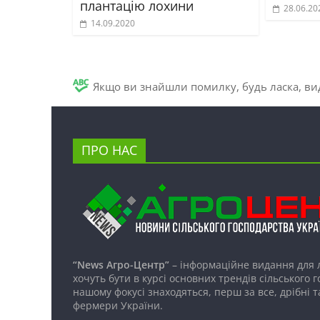
плантацію лохини
28.06.20
14.09.2020
Якщо ви знайшли помилку, будь ласка, вид
ПРО НАС
“News Агро-Центр”
– інформаційне видання для 
хочуть бути в курсі основних трендів сільського 
нашому фокусі знаходяться, перш за все, дрібні т
фермери України.