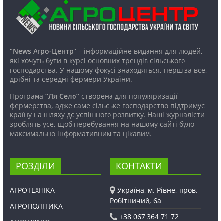
“News Агро-Центр”
– інформаційне видання для людей,
які хочуть бути в курсі основних трендів сільського
господарства. У нашому фокусі знаходяться, перш за все,
дрібні та середні фермери України.
Програма
“Ля Село”
створена для популяризації
фермерства, адже саме сільське господарство підтримує
країну на шляху до успішного розвитку. Наші журналісти
зроблять усе, щоб перебування на нашому сайті було
максимально інформативним та цікавим.
РОЗДІЛИ
КОНТАКТИ
АГРОТЕХНІКА
Україна, м. Рівне, пров.
Робітничий, 6а
АГРОПОЛІТИКА
+38 067 364 71 72