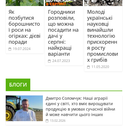
Як
Городники
Молоді
позбутися
розповіли,
українські
борошнисто
що можна
науковці
ї роси на
посадити на
винайшли
огірках: дієві
дачі у
технологію
поради
серпні:
прискоренн
найкращі
я росту
19.07.2024
варіанти
промислови
х грибів
24.07.2023
11.05.2020
БЛОГИ
Дмитро Соломчук: Наші аграрії
єдині у світі, хто вміє вирощувати
продукцію в умовах сучасної війни
й може навчити цього інших
13.02.2026