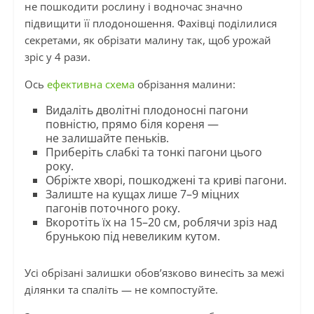
не пошкодити рослину і водночас значно
підвищити її плодоношення. Фахівці поділилися
секретами, як обрізати малину так, щоб урожай
зріс у 4 рази.
Ось
ефективна схема
обрізання малини:
Видаліть дволітні плодоносні пагони
повністю, прямо біля кореня —
не залишайте пеньків.
Приберіть слабкі та тонкі пагони цього
року.
Обріжте хворі, пошкоджені та криві пагони.
Залиште на кущах лише 7–9 міцних
пагонів поточного року.
Вкоротіть їх на 15–20 см, роблячи зріз над
брунькою під невеликим кутом.
Усі обрізані залишки обов’язково винесіть за межі
ділянки та спаліть — не компостуйте.