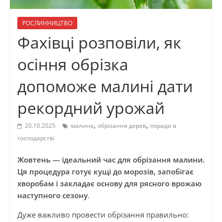
РОСЛИННИЦТВО
Фахівці розповіли, як
осіння обрізка
допоможе малині дати
рекордний урожай
,
,
20.10.2025
малина
обрізання дерев
поради в
господарстві
Жовтень — ідеальний час для обрізання малини.
Ця процедура готує кущі до морозів, запобігає
хворобам і закладає основу для рясного врожаю
наступного сезону
.
Дуже важливо провести обрізання правильно: