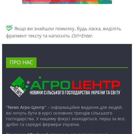
Якщо ви знайшли помилку, будь ласка, виділіть
фрагмент тексту та натисніть
Ctrl+Enter
.
ПРО НАС
“News Агро-Центр”
– інформаційне видання для людей,
які хочуть бути в курсі основних трендів сільського
господарства. У нашому фокусі знаходяться, перш за все,
дрібні та середні фермери України.