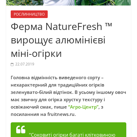
РОСЛИННИЦТВО
Ферма NatureFresh ™
вирощує алюмінієві
міні-огірки
22.07.2019
Головна відмінність виведеного сорту –
нехарактерний для традиційних огірків
зеленувато-білий відтінок. В усьому іншому овоч
має звичну для огірка хрустку текстуру і
освіжаючий смак, пише
“Агро-Центр”
, з
посиланния на fruitnews.ru.
“Соковиті огірки багаті клітковиною