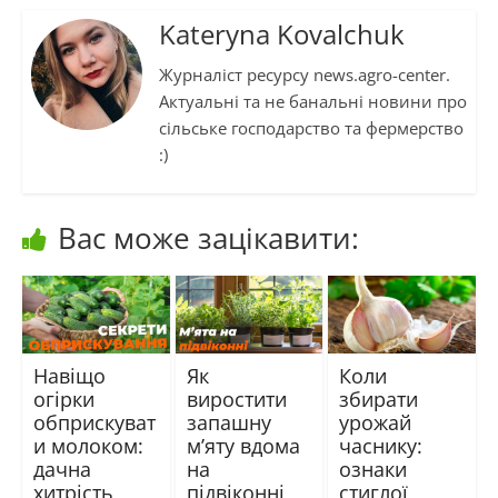
Kateryna Kovalchuk
Журналіст ресурсу news.agro-center.
Актуальні та не банальні новини про
сільське господарство та фермерство
:)
Вас може зацікавити:
Навіщо
Як
Коли
огірки
виростити
збирати
обприскуват
запашну
урожай
и молоком:
м’яту вдома
часнику:
дачна
на
ознаки
хитрість
підвіконні
стиглої