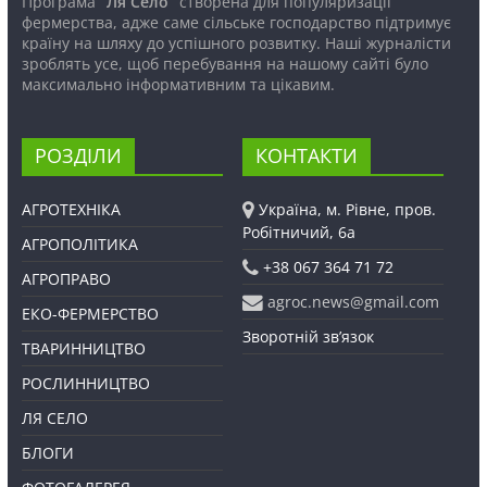
Програма
“Ля Село”
створена для популяризації
фермерства, адже саме сільське господарство підтримує
країну на шляху до успішного розвитку. Наші журналісти
зроблять усе, щоб перебування на нашому сайті було
максимально інформативним та цікавим.
РОЗДІЛИ
КОНТАКТИ
АГРОТЕХНІКА
Україна, м. Рівне, пров.
Робітничий, 6а
АГРОПОЛІТИКА
+38 067 364 71 72
АГРОПРАВО
agroc.news@gmail.com
ЕКО-ФЕРМЕРСТВО
Зворотній зв’язок
ТВАРИННИЦТВО
РОСЛИННИЦТВО
ЛЯ СЕЛО
БЛОГИ