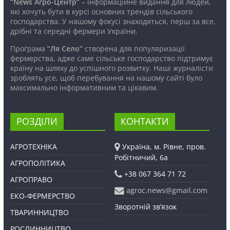
“News Агро-Центр”
– інформаційне видання для людей,
які хочуть бути в курсі основних трендів сільського
господарства. У нашому фокусі знаходяться, перш за все,
дрібні та середні фермери України.
Програма
“Ля Село”
створена для популяризації
фермерства, адже саме сільське господарство підтримує
країну на шляху до успішного розвитку. Наші журналісти
зроблять усе, щоб перебування на нашому сайті було
максимально інформативним та цікавим.
РОЗДІЛИ
КОНТАКТИ
АГРОТЕХНІКА
Україна, м. Рівне, пров.
Робітничий, 6а
АГРОПОЛІТИКА
+38 067 364 71 72
АГРОПРАВО
agroc.news@gmail.com
ЕКО-ФЕРМЕРСТВО
Зворотній зв’язок
ТВАРИННИЦТВО
РОСЛИННИЦТВО