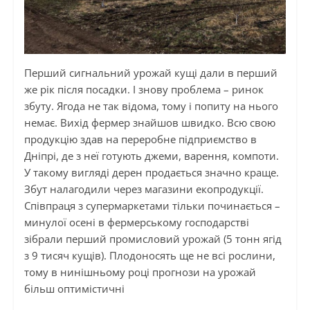
Перший сигнальний урожай кущі дали в перший
же рік після посадки. І знову проблема – ринок
збуту. Ягода не так відома, тому і попиту на нього ​​
немає. Вихід фермер знайшов швидко. Всю свою
продукцію здав на переробне підприємство в
Дніпрі, де з неї готують джеми, варення, компоти.
У такому вигляді дерен продається значно краще.
Збут налагодили через магазини екопродукції.
Співпраця з супермаркетами тільки починається –
минулої осені в фермерському господарстві
зібрали перший промисловий урожай (5 тонн ягід
з 9 тисяч кущів). Плодоносять ще не всі рослини,
тому в нинішньому році прогнози на урожай
більш оптимістичні