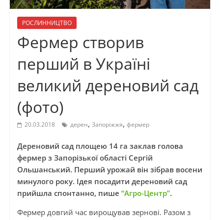
РОСЛИННИЦТВО
Фермер створив
перший в Україні
великий дереновий сад
(фото)
,
,
20.03.2018
дерен
Запоріжжя
фермер
Дереновий сад площею 14 га заклав голова
фермер з Запорізької області Сергій
Ольшанський. Перший урожай він зібрав восени
минулого року. Ідея посадити дереновий сад
прийшла спонтанно, пише
“Агро-Центр”
.
Фермер довгий час вирощував зернові. Разом з