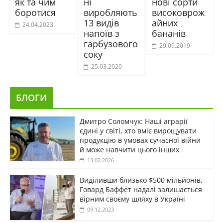
як та чим
ні
нові сорти
боротися
виробляють
високоврож
13 видів
айних
24.04.2023
напоїв з
бананів
гарбузового
29.09.2019
соку
25.03.2020
БЛОГИ
Дмитро Соломчук: Наші аграрії
єдині у світі, хто вміє вирощувати
продукцію в умовах сучасної війни
й може навчити цього інших
13.02.2026
Виділивши близько $500 мільйонів,
Говард Баффет надалі залишається
вірним своєму шляху в Україні
09.12.2023