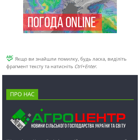
Якщо ви знайшли помилку, будь ласка, виділіть
фрагмент тексту та натисніть
Ctrl+Enter
.
ПРО НАС