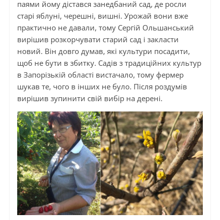
паями йому дістався занедбаний сад, де росли
старі яблуні, черешні, вишні. Урожай вони вже
практично не давали, тому Сергій Ольшанський
вирішив розкорчувати старий сад і закласти
новий. Він довго думав, які культури посадити,
щоб не бути в збитку. Садів з традиційних культур
в Запорізькій області вистачало, тому фермер
шукав те, чого в інших не було. Після роздумів
вирішив зупинити свій вибір на дерені.