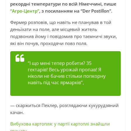
рекордні температури по всій Німеччині, пише
“Агро-Центр”
, з посиланням на “Der Postillon”.
Фермер розповів, що навіть не планував в той
деньїхати на поле, але місцевий житель
подзвонив йому і повідомив про таємничі звуки,
які він почув, проходячи повз поля.
“І що мені тепер робити? 35
гектарів! Весь урожай пропав! Я
ніколи не бачив стільки попкорну
навіть під час ярмарків”,
— скаржиться Пехлер, розглядаючи кукурудзяний
качан.
Вибухова картопля: у партії картоплі знайшли
гранату