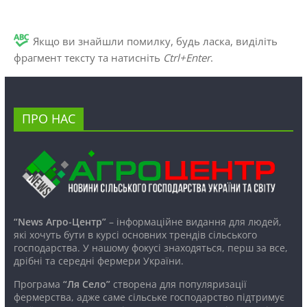
Якщо ви знайшли помилку, будь ласка, виділіть
фрагмент тексту та натисніть
Ctrl+Enter
.
ПРО НАС
“News Агро-Центр”
– інформаційне видання для людей,
які хочуть бути в курсі основних трендів сільського
господарства. У нашому фокусі знаходяться, перш за все,
дрібні та середні фермери України.
Програма
“Ля Село”
створена для популяризації
фермерства, адже саме сільське господарство підтримує