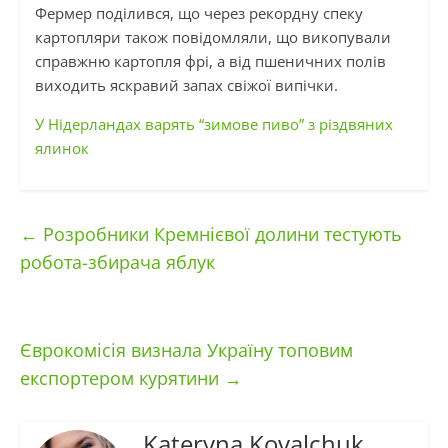
Фермер поділився, що через рекордну спеку
картопляри також повідомляли, що викопували
справжню картопля фрі, а від пшеничних полів
виходить яскравий запах свіжої випічки.
У Нідерландах варять “зимове пиво” з різдвяних
ялинок
←
Розробники Кремнієвої долини тестують
робота-збирача яблук
Єврокомісія визнала Україну топовим
експортером курятини
→
Kateryna Kovalchuk