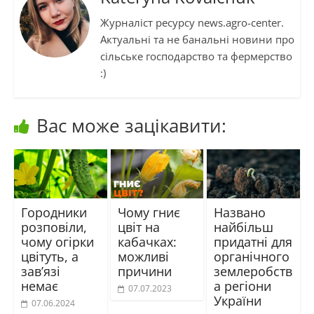
Журналіст ресурсу news.agro-center.
Актуальні та не банальні новини про
сільське господарство та фермерство
:)
Вас може зацікавити:
Городники
Чому гниє
Названо
розповіли,
цвіт на
найбільш
чому огірки
кабачках:
придатні для
цвітуть, а
можливі
органічного
зав’язі
причини
землеробств
немає
а регіони
07.07.2023
України
07.06.2024