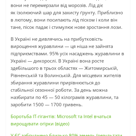
вони не перемерзали від морозів. Лід діє
як
ізолюючий
шар для захисту ґрунту. Приблизно
в лютому, вони посипають лід піском і коли він
тане, пісок падає і стимулює нове зростання лози.
В Україні не дивлячись на прибутковість
вирощення журавлини — ця ніша не зайнята
підприємствами. 95% усіх насаджень журавлини в
Україні — дикорослі. В Україні вона росте
здебільшого в трьох областях — Житомирській,
Рівненській та Волинській. Для місцевих жителів
збирання журавлини прирівнюється до
стабільної сезонної роботи. За день можна
назбирати по 45 — 50 кілограмів журавлини, та
заробити 1500 — 1700 гривень.
Боротьба IT-гігантів: Microsoft та Intel вчаться
вирощувати огірки (відео)
У ЄС забруднено близько 80% земель (результати