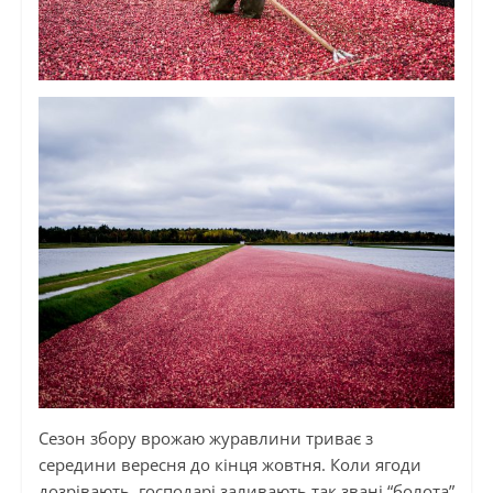
Сезон збору врожаю журавлини триває з
середини вересня до кінця жовтня. Коли ягоди
дозрівають, господарі заливають так звані “болота”