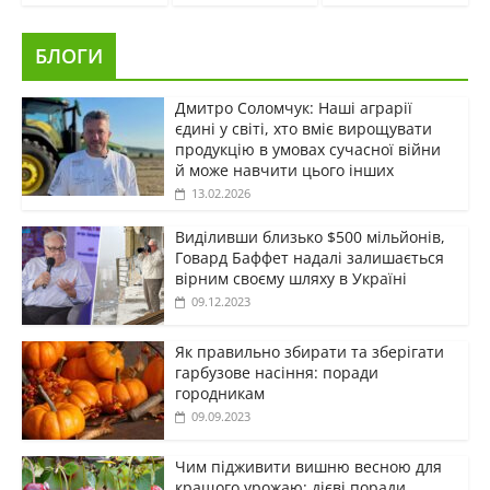
БЛОГИ
Дмитро Соломчук: Наші аграрії
єдині у світі, хто вміє вирощувати
продукцію в умовах сучасної війни
й може навчити цього інших
13.02.2026
Виділивши близько $500 мільйонів,
Говард Баффет надалі залишається
вірним своєму шляху в Україні
09.12.2023
Як правильно збирати та зберігати
гарбузове насіння: поради
городникам
09.09.2023
Чим підживити вишню весною для
кращого урожаю: дієві поради