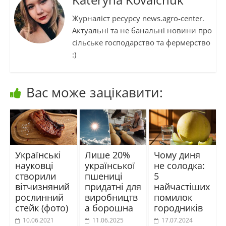
Журналіст ресурсу news.agro-center.
Актуальні та не банальні новини про
сільське господарство та фермерство
:)
Вас може зацікавити:
Українські
Лише 20%
Чому диня
науковці
української
не солодка:
створили
пшениці
5
вітчизняний
придатні для
найчастіших
рослинний
виробництв
помилок
стейк (фото)
а борошна
городників
10.06.2021
11.06.2025
17.07.2024