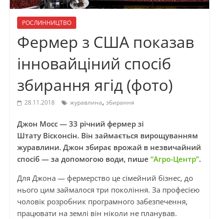
РОСЛИННИЦТВО
Фермер з США показав
інновайціний спосіб
збирання ягід (фото)
,
28.11.2018
журавлина
збирання
Джон Мосс — 33 річний фермер зі
Штату
Вісконсін
. Він займається вирощуванням
журавлини. Джон збирає врожай в незвичайний
спосіб — за допомогою води, пише
“Агро-Центр”
.
Для Джона — фермерство це сімейний бізнес, до
нього цим займалося три покоління. За професією
чоловік розробник програмного забезпечення,
п
рацювати
на землі він ніколи не планував.