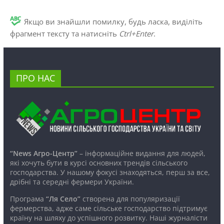
Якщо ви знайшли помилку, будь ласка, виділіть
фрагмент тексту та натисніть
Ctrl+Enter
.
ПРО НАС
“News Агро-Центр”
– інформаційне видання для людей,
які хочуть бути в курсі основних трендів сільського
господарства. У нашому фокусі знаходяться, перш за все,
дрібні та середні фермери України.
Програма
“Ля Село”
створена для популяризації
фермерства, адже саме сільське господарство підтримує
країну на шляху до успішного розвитку. Наші журналісти