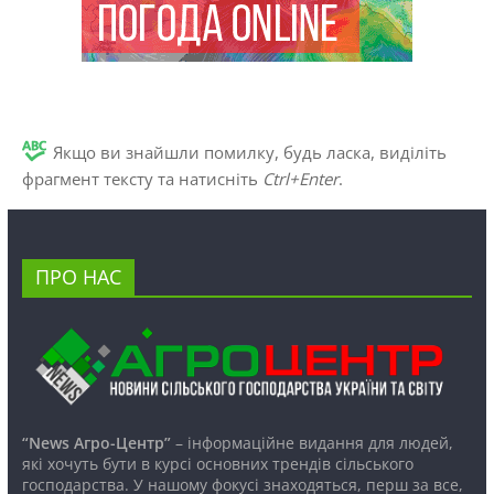
Якщо ви знайшли помилку, будь ласка, виділіть
фрагмент тексту та натисніть
Ctrl+Enter
.
ПРО НАС
“News Агро-Центр”
– інформаційне видання для людей,
які хочуть бути в курсі основних трендів сільського
господарства. У нашому фокусі знаходяться, перш за все,