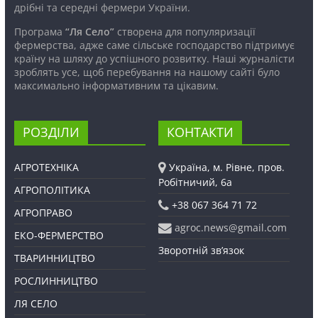
дрібні та середні фермери України.
Програма
“Ля Село”
створена для популяризації
фермерства, адже саме сільське господарство підтримує
країну на шляху до успішного розвитку. Наші журналісти
зроблять усе, щоб перебування на нашому сайті було
максимально інформативним та цікавим.
РОЗДІЛИ
КОНТАКТИ
АГРОТЕХНІКА
Україна, м. Рівне, пров.
Робітничий, 6а
АГРОПОЛІТИКА
+38 067 364 71 72
АГРОПРАВО
agroc.news@gmail.com
ЕКО-ФЕРМЕРСТВО
Зворотній зв’язок
ТВАРИННИЦТВО
РОСЛИННИЦТВО
ЛЯ СЕЛО