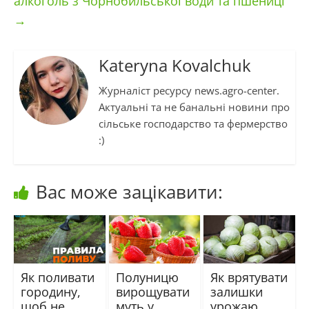
алкоголь з Чорнобильської води та пшениці
→
Kateryna Kovalchuk
Журналіст ресурсу news.agro-center.
Актуальні та не банальні новини про
сільське господарство та фермерство
:)
Вас може зацікавити:
Як поливати
Полуницю
Як врятувати
городину,
вирощувати
залишки
щоб не
муть у
урожаю