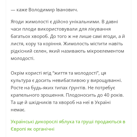
— ​каже Володимир Іванович.
Ягоди жимолості є дійсно унікальними. В давні
часи плоди використовували для лікування
багатьох хвороб. До того ж не лише самі ягоди, а й
листя, кору та коріння. Жимолость містити навіть
рідкісний селен, який називають мікроелементом
молодості.
Окрім користі ягід “життя та молодості”, ця
культура є досить невибагливою у вирощуванні.
Росте на будь-яких типах ґрунтів. Не потребує
крапельного зрошення. Плодоносить до 40 років.
Та ще й шкідників та хвороб на неї в Україні
немає.
Українські дикорослі яблука та груші продаються в
Європі як органічні