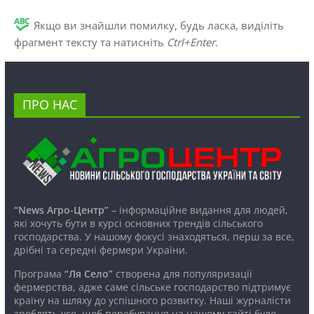
Якщо ви знайшли помилку, будь ласка, виділіть
фрагмент тексту та натисніть
Ctrl+Enter
.
ПРО НАС
“News Агро-Центр”
– інформаційне видання для людей,
які хочуть бути в курсі основних трендів сільського
господарства. У нашому фокусі знаходяться, перш за все,
дрібні та середні фермери України.
Програма
“Ля Село”
створена для популяризації
фермерства, адже саме сільське господарство підтримує
країну на шляху до успішного розвитку. Наші журналісти
зроблять усе, щоб перебування на нашому сайті було