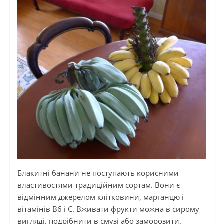
Блакитні банани не поступають корисними
властивостями традиційним сортам. Вони є
відмінним джерелом клітковини, марганцю і
вітамінів В6 і
С.
Вживати фрукти можна в сирому
вигляді, подрібнити в смузі або заморозити.