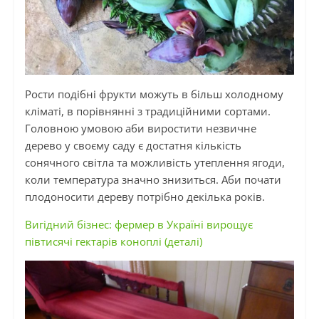
Рости подібні фрукти можуть в більш холодному
кліматі, в порівнянні з традиційними сортами.
Головною умовою аби виростити незвичне
дерево у своєму саду є достатня кількість
сонячного світла та можливість утеплення ягоди,
коли температура значно знизиться. Аби почати
плодоносити дереву потрібно декілька років.
Вигідний бізнес: фермер в Україні вирощує
півтисячі гектарів коноплі (деталі)