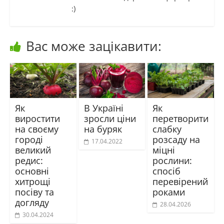
:)
Вас може зацікавити:
Як
В Україні
Як
виростити
зросли ціни
перетворити
на своєму
на буряк
слабку
городі
розсаду на
17.04.2022
великий
міцні
редис:
рослини:
основні
спосіб
хитрощі
перевірений
посіву та
роками
догляду
28.04.2026
30.04.2024