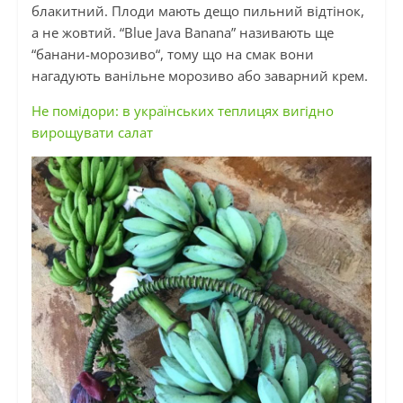
блакитний. Плоди мають дещо пильний відтінок,
а не жовтий. “Blue Java Banana” називають ще
“
банани-морозиво
“, тому що на смак вони
нагадують ванільне морозиво або заварний крем.
Не помідори: в українських теплицях вигідно
вирощувати салат