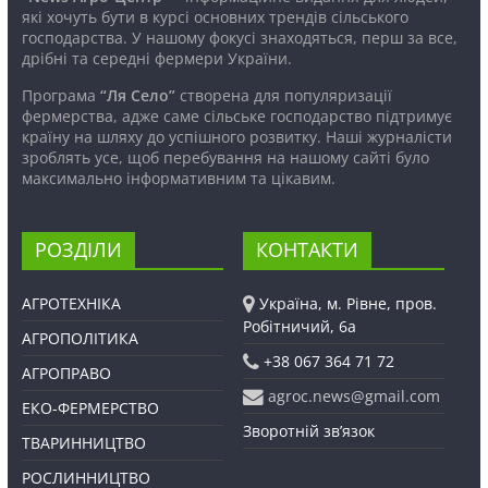
які хочуть бути в курсі основних трендів сільського
господарства. У нашому фокусі знаходяться, перш за все,
дрібні та середні фермери України.
Програма
“Ля Село”
створена для популяризації
фермерства, адже саме сільське господарство підтримує
країну на шляху до успішного розвитку. Наші журналісти
зроблять усе, щоб перебування на нашому сайті було
максимально інформативним та цікавим.
РОЗДІЛИ
КОНТАКТИ
АГРОТЕХНІКА
Україна, м. Рівне, пров.
Робітничий, 6а
АГРОПОЛІТИКА
+38 067 364 71 72
АГРОПРАВО
agroc.news@gmail.com
ЕКО-ФЕРМЕРСТВО
Зворотній зв’язок
ТВАРИННИЦТВО
РОСЛИННИЦТВО