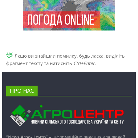
Якщо ви знайшли помилку, будь ласка, виділіть
фрагмент тексту та натисніть
Ctrl+Enter
.
ПРО НАС
“News Агро-Центр”
– інформаційне видання для людей,