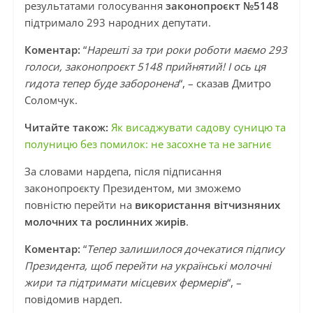
результатами голосування
законопроєкт №5148
підтримало 293 народних депутати.
Коментар:
“
Нарешті за три роки роботи маємо 293
голоси, законопроєкт 5148 прийнятий! І ось ця
гидота тепер буде заборонена
“, – сказав Дмитро
Соломчук.
Читайте також:
Як висаджувати садову суницю та
полуницю без помилок: не засохне та не загниє
За словами нардепа, після підписання
законопроєкту Президентом, ми зможемо
повністю перейти на
використання вітчизняних
молочних та рослинних жирів
.
Коментар:
“
Тепер залишилося дочекатися підпису
Президента, щоб перейти на українські молочні
жири та підтримати місцевих фермерів
“, –
повідомив нардеп.