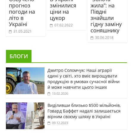
прогноз
змінилися
жила”: на
погоди на
ціни на
Півдні
літо в
цукор
знайшли
Україні
гідну заміну
07.02.2022
соняшнику
31.05.2021
30.06.2018
БЛОГИ
Дмитро Соломчук: Наші аграрії
єдині у світі, хто вміє вирощувати
продукцію в умовах сучасної війни
й може навчити цього інших
13.02.2026
Виділивши близько $500 мільйонів,
Говард Баффет надалі залишається
вірним своєму шляху в Україні
09.12.2023