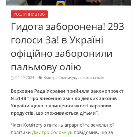
РОСЛИННИЦТВО
Гидота заборонена! 293
голоси За! в Україні
офіційно заборонили
пальмову олію
,
04.09.2024
Дмитро Соломчук
пальмова олія
Верховна Рада України прийняла законопроєкт
№5148 “Про внесення змін до деяких законів
України щодо підвищення якості харчових
продуктів, що споживаються дітьми”.
Член Комітету з питань аграрної та земельної
політики
Дмитро Соломчук
повідомив, що за