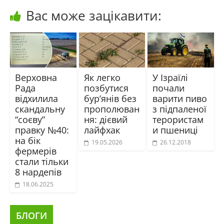
Вас може зацікавити:
Верховна
Як легко
У Ізраїлі
Рада
позбутися
почали
відхилила
бур’янів без
варити пиво
скандальну
прополюван
з підпаленої
“соєву”
ня: дієвий
терористам
правку №40:
лайфхак
и пшениці
на бік
19.05.2026
26.12.2018
фермерів
стали тільки
8 нардепів
18.06.2025
БЛОГИ