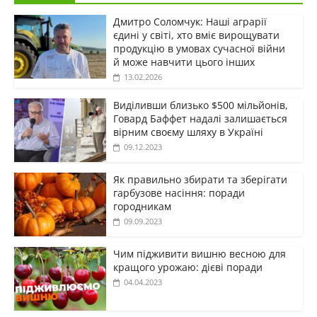
Дмитро Соломчук: Наші аграрії
єдині у світі, хто вміє вирощувати
продукцію в умовах сучасної війни
й може навчити цього інших
13.02.2026
Виділивши близько $500 мільйонів,
Говард Баффет надалі залишається
вірним своєму шляху в Україні
09.12.2023
Як правильно збирати та зберігати
гарбузове насіння: поради
городникам
09.09.2023
Чим підживити вишню весною для
кращого урожаю: дієві поради
04.04.2023