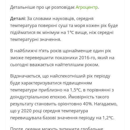
Детальніше про це розповідає
Агроцентр
.
Деталі:
За словами науковців, середня
температура поверхні суші та моря кожен рік буде
підійматися як мінімум на 1℃ вище, ніж середні
температурні значення.
В найближчі п’ять років щонайменше один рік
зможе перевершити показники 2016-го, який на
сьогодні вважається найтеплішим роком.
Відзначається, що найспекотніший рік періоду
буде характеризуватися підвищенням
температури приблизно на 1,5℃, в порівнянні з
доіндустріальною епохою. Ймовірність такого
результату становить орієнтовно 40%. Нагадаємо,
що у 2020 році середня температура
перевищувала базові значення періоду на 1,2℃.
Проте, океани можуть зупинити глобальне