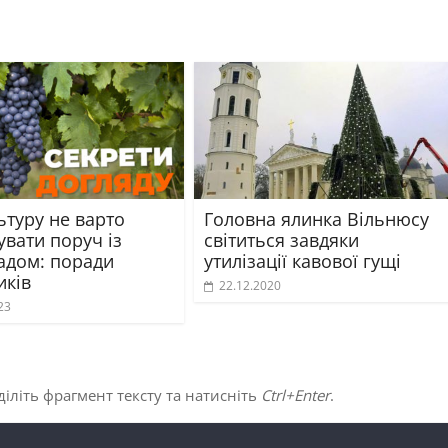
ьтуру не варто
Головна ялинка Вільнюсу
вати поруч із
світиться завдяки
адом: поради
утилізації кавової гущі
иків
22.12.2020
23
іліть фрагмент тексту та натисніть
Ctrl+Enter
.