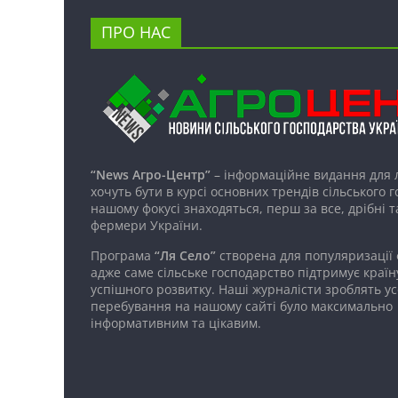
ПРО НАС
“News Агро-Центр”
– інформаційне видання для 
хочуть бути в курсі основних трендів сільського 
нашому фокусі знаходяться, перш за все, дрібні т
фермери України.
Програма
“Ля Село”
створена для популяризації
адже саме сільське господарство підтримує країн
успішного розвитку. Наші журналісти зроблять ус
перебування на нашому сайті було максимально
інформативним та цікавим.