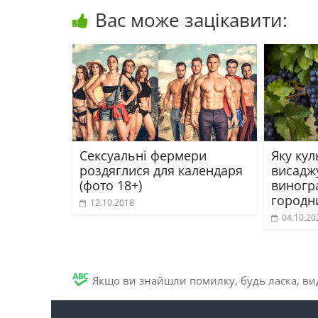
Вас може зацікавити:
Сексуальні фермери
Яку кул
роздяглися для календаря
висаджу
(фото 18+)
виногр
городн
12.10.2018
04.10.20
Якщо ви знайшли помилку, будь ласка, вид