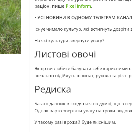
раціон, пише
Pixel inform
.
• УСІ НОВИНИ В ОДНОМУ ТЕЛЕГРАМ-КАНАЛ
Існує чимало культур, які встигнуть дозріти
На які культури звернути увагу?
Листові овочі
Якщо ви любите балувати себе корисними стр
ідеально підійдуть шпинат, рукола та різні 
Редиска
Багато дачників сходяться на думці, що в 
Однак варто звертати увагу на трохи видовж
У такому разі врожай буде якіснішим.