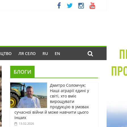
ИЦТВО
ЛЯ СЕЛО
RU
EN
БЛОГИ
Дмитро Соломчук:
Наші аграрії єдині у
світі, хто вміє
вирощувати
продукцію в умовах
сучасної війни й може навчити цього
інших
13.02.2026