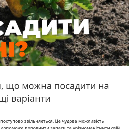
, що можна посадити на
ащі варіанти
и поступово звільняється. Це чудова можливість
о допоможе поповнити запаси та урізноманітнити свій