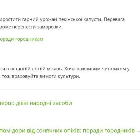
виростити гарний урожай пекінської капусти. Перевага
зможе перенести заморозки.
 поради городникам
ся в останній літній місяць. Хоча важливим чинником у
, тож враховуйте вимоги культури.
ерці: дієві народні засоби
 помідори від сонячних опіків: поради городників