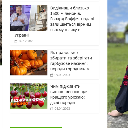
Виділивши близько
$500 мільйонів,
Говард Баффет надалі
залишається вірним
своєму шляху в
Україні
09.12.2023
Як правильно
збирати та зберігати
гарбузове насіння:
поради городникам
09.09.2023
Чим підживити
вишню весною для
кращого урожаю:
дієві поради
04.04.2023