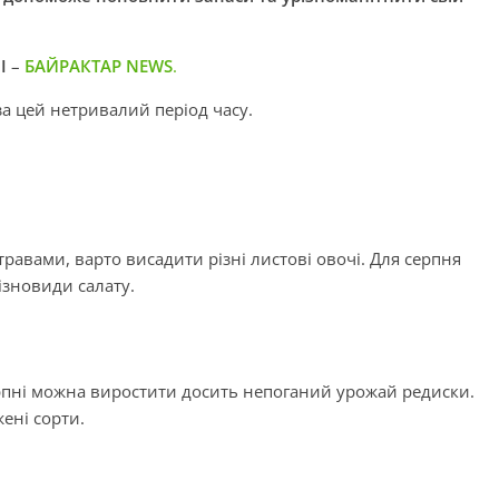
І
–
БАЙРАКТАР NEWS
.
 за цей нетривалий період часу.
авами, варто висадити різні листові овочі. Для серпня
різновиди салату.
серпні можна виростити досить непоганий урожай редиски.
ені сорти.