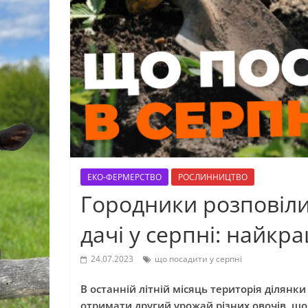
ЕКО-ФЕРМЕРСТВО
РОСЛИННИЦТВО
Городники розповіли
дачі у серпні: найкр
24.07.2023
що посадити у серпні
В останній літній місяць територія ділянк
отримати другий урожай різних овочів, щ