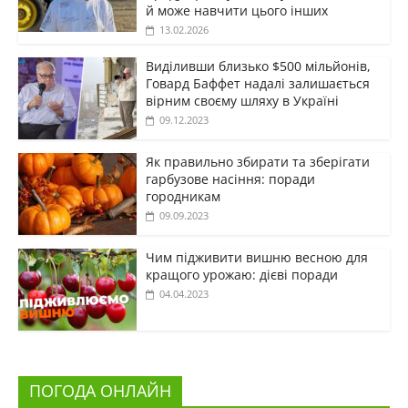
й може навчити цього інших
13.02.2026
Виділивши близько $500 мільйонів,
Говард Баффет надалі залишається
вірним своєму шляху в Україні
09.12.2023
Як правильно збирати та зберігати
гарбузове насіння: поради
городникам
09.09.2023
Чим підживити вишню весною для
кращого урожаю: дієві поради
04.04.2023
ПОГОДА ОНЛАЙН