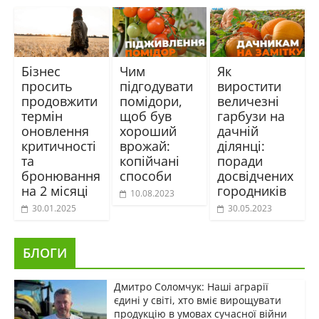
Бізнес
Чим
Як
просить
підгодувати
виростити
продовжити
помідори,
величезні
термін
щоб був
гарбузи на
оновлення
хороший
дачній
критичності
врожай:
ділянці:
та
копійчані
поради
бронювання
способи
досвідчених
на 2 місяці
городників
10.08.2023
30.01.2025
30.05.2023
БЛОГИ
Дмитро Соломчук: Наші аграрії
єдині у світі, хто вміє вирощувати
продукцію в умовах сучасної війни