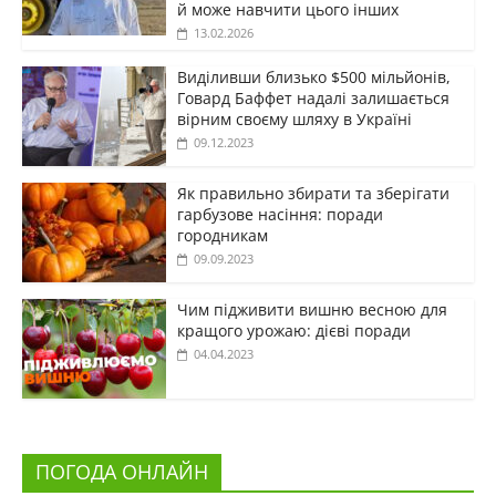
й може навчити цього інших
13.02.2026
Виділивши близько $500 мільйонів,
Говард Баффет надалі залишається
вірним своєму шляху в Україні
09.12.2023
Як правильно збирати та зберігати
гарбузове насіння: поради
городникам
09.09.2023
Чим підживити вишню весною для
кращого урожаю: дієві поради
04.04.2023
ПОГОДА ОНЛАЙН