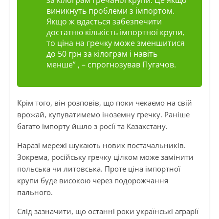
за кілограм гречаної крупи. Це якщо
виникнуть проблеми з імпортом.
Якщо ж вдасться забезпечити
достатню кількість імпортної крупи,
то ціна на гречку може зменшитися
до 50 грн за кілограм і навіть
менше” , – спрогнозував Пугачов.
Крім того, він розповів, що поки чекаємо на свій
врожай, купуватимемо іноземну гречку. Раніше
багато імпорту йшло з росії та Казахстану.
Наразі мережі шукають нових постачальників.
Зокрема, російську гречку цілком може замінити
польська чи литовська. Проте ціна імпортної
крупи буде високою через подорожчання
пального.
Слід зазначити, що останні роки українські аграрії