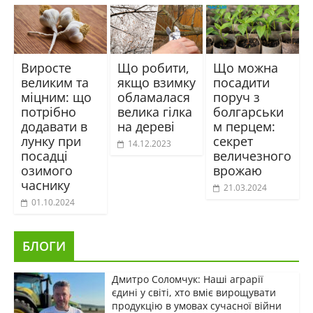
Виросте
Що робити,
Що можна
великим та
якщо взимку
посадити
міцним: що
обламалася
поруч з
потрібно
велика гілка
болгарськи
додавати в
на дереві
м перцем:
лунку при
секрет
14.12.2023
посадці
величезного
озимого
врожаю
часнику
21.03.2024
01.10.2024
БЛОГИ
Дмитро Соломчук: Наші аграрії
єдині у світі, хто вміє вирощувати
продукцію в умовах сучасної війни