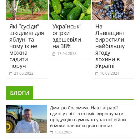
Які “сусіди”
Українські
На
шкідливі для
огірки
Львівщині
яблуні та
здешевіли
виростили
чому їх не
на 38%
найбільшу
можна
ягоду
13.04.2018
садити
лохини в
поруч
Україні
21.06.2022
16.08.2021
БЛОГИ
Дмитро Соломчук: Наші аграрії
єдині у світі, хто вміє вирощувати
продукцію в умовах сучасної війни
й може навчити цього інших
13.02.2026