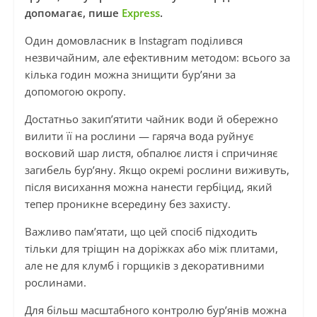
допомагає, пише
Express
.
Один домовласник в Instagram поділився
незвичайним, але ефективним методом: всього за
кілька годин можна знищити бур’яни за
допомогою окропу.
Достатньо закип’ятити чайник води й обережно
вилити її на рослини — гаряча вода руйнує
восковий шар листя, обпалює листя і спричиняє
загибель бур’яну. Якщо окремі рослини виживуть,
після висихання можна нанести гербіцид, який
тепер проникне всередину без захисту.
Важливо пам’ятати, що цей спосіб підходить
тільки для тріщин на доріжках або між плитами,
але не для клумб і горщиків з декоративними
рослинами.
Для більш масштабного контролю бур’янів можна