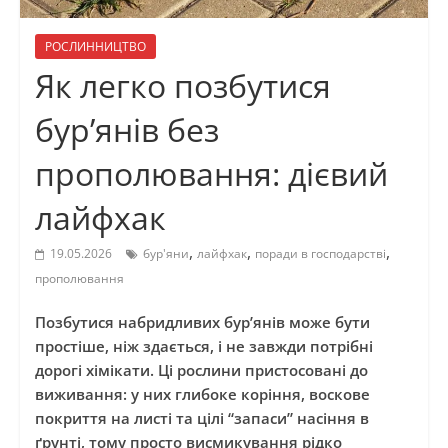
РОСЛИННИЦТВО
Як легко позбутися
бур’янів без
прополювання: дієвий
лайфхак
,
,
,
19.05.2026
бур'яни
лайфхак
поради в господарстві
прополювання
Позбутися набридливих бур’янів може бути
простіше, ніж здається, і не завжди потрібні
дорогі хімікати. Ці рослини пристосовані до
виживання: у них глибоке коріння, воскове
покриття на листі та цілі “запаси” насіння в
ґрунті, тому просто висмикування рідко