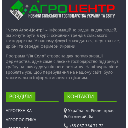
“News Агро-Центр”
– інформаційне видання для людей,
які хочуть бути в курсі основних трендів сільського
господарства. У нашому фокусі знаходяться, перш за все,
дрібні та середні фермери України.
Програма
“Ля Село”
створена для популяризації
фермерства, адже саме сільське господарство підтримує
країну на шляху до успішного розвитку. Наші журналісти
зроблять усе, щоб перебування на нашому сайті було
максимально інформативним та цікавим.
РОЗДІЛИ
КОНТАКТИ
АГРОТЕХНІКА
Україна, м. Рівне, пров.
Робітничий, 6а
АГРОПОЛІТИКА
+38 067 364 71 72