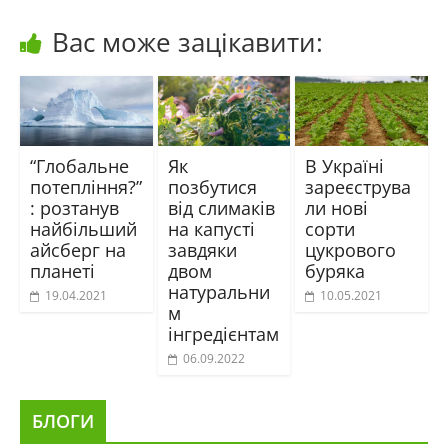
Вас може зацікавити:
“Глобальне
Як
В Україні
потепління?”
позбутися
зареєструва
: розтанув
від слимаків
ли нові
найбільший
на капусті
сорти
айсберг на
завдяки
цукрового
планеті
двом
буряка
натуральни
19.04.2021
10.05.2021
м
інгредієнтам
06.09.2022
БЛОГИ