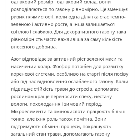
однаковий розмір і однаковий склад, вони
розподіляються по газону рівномірно. Це зменшує
ризик плямистості, коли одна ділянка стає темно-
зеленою і активно росте, а інша залишається
світлою і слабкою. Для декоративного газону така
рівномірність часто важливіша за саму кількість
внесеного добрива.
Азот відповідає за активний ріст зеленої маси та
насичений колір. Фосфор потрібен для розвитку
кореневої системи, особливо на старті після посіву
або під час відновлення ослабленого газону. Калій
підвищує стійкість трави до стресів, допомагає
рослинам краще переносити спеку, нестачу
вологи, похолодання і зимовий період.
Мікроелементи та амінокислоти працюють більш
тонко, але їхня роль також помітна. Вони
підтримують обмінні процеси, покращують
загальний стан трави, допомагають газону