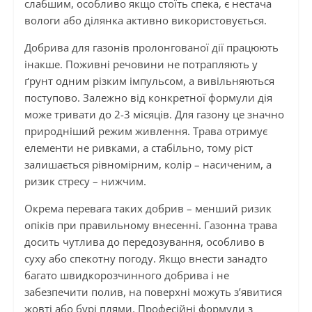
слабшим, особливо якщо стоїть спека, є нестача
вологи або ділянка активно використовується.
Добрива для газонів пролонгованої дії працюють
інакше. Поживні речовини не потрапляють у
ґрунт одним різким імпульсом, а вивільняються
поступово. Залежно від конкретної формули дія
може тривати до 2-3 місяців. Для газону це значно
природніший режим живлення. Трава отримує
елементи не ривками, а стабільно, тому ріст
залишається рівномірним, колір – насиченим, а
ризик стресу – нижчим.
Окрема перевага таких добрив – менший ризик
опіків при правильному внесенні. Газонна трава
досить чутлива до передозування, особливо в
суху або спекотну погоду. Якщо внести занадто
багато швидкорозчинного добрива і не
забезпечити полив, на поверхні можуть з’явитися
жовті або бурі плями. Професійні формули з