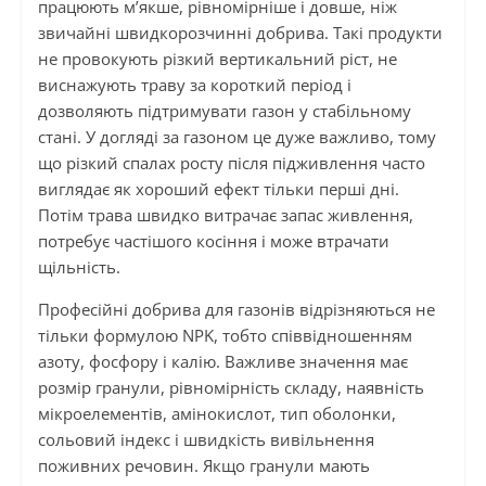
працюють м’якше, рівномірніше і довше, ніж
звичайні швидкорозчинні добрива. Такі продукти
не провокують різкий вертикальний ріст, не
виснажують траву за короткий період і
дозволяють підтримувати газон у стабільному
стані. У догляді за газоном це дуже важливо, тому
що різкий спалах росту після підживлення часто
виглядає як хороший ефект тільки перші дні.
Потім трава швидко витрачає запас живлення,
потребує частішого косіння і може втрачати
щільність.
Професійні добрива для газонів відрізняються не
тільки формулою NPK, тобто співвідношенням
азоту, фосфору і калію. Важливе значення має
розмір гранули, рівномірність складу, наявність
мікроелементів, амінокислот, тип оболонки,
сольовий індекс і швидкість вивільнення
поживних речовин. Якщо гранули мають