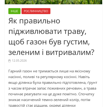
ІНШЕ
РОСЛИННИЦТВО
Як правильно
підживлювати траву,
щоб газон був густим,
зеленим і витривалим?
12.05.2026
Гарний газон не тримається лише на якісному
насінні, поливі та регулярному косінні. Навіть
якщо ділянка була правильно підготовлена, ґрунт
з часом втрачає запас поживних речовин, а трава
починає реагувати на це дуже помітно. Спочатку
зникає насичений темно-зелений колір, потім
травостій стає рідшим, окремі ділянки