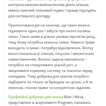
контрольованим вивільненням діють м’якше,
мають нижчий сольовий індекс і краще підходять
для системного догляду.
Пролонгована дія не означає, що газон можна
підживити один раз і забути про нього на весь
сезон. Газон живе в різних умовах протягом року,
тому йому потрібна сезонна схема. Навесні трава
виходить із зими і потребує відновлення. Влітку
вона стикається зі спекою, посухою і механічним
навантаженням. Восени задача змінюється –
потрібно не стимулювати різкий ріст, а
зміцнювати кореневу систему та тканини перед
холодами. Тому добрива для газонів потрібно
підбирати не тільки за брендом чи ціною, а й за
сезоном, станом трави та конкретною задачею.
Професійні добрива для газона
Bion і Mirat,
представлені в асортименті Progreen, належать