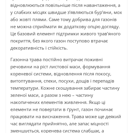
відновлюються повільніше після навантаження, а
у слабких місцях швидше з’являються бур’яни, мох
або жовті плями. Саме тому добрива для газонів
не можна сприймати як додаткову опцію догляду.
Це базовий елемент підтримки живого трав’яного
покриття, без якого газон поступово втрачає
декоративність і стійкість.
Газонна трава постійно витрачає поживні
речовини на ріст листової маси, формування
кореневої системи, відновлення після покосу,
витоптування, спеки, посухи, дощів і перепадів
температури. Кожне скошування забирає частину
зеленої маси, а разом з нею – частину
накопичених елементів живлення. Якщо ці
елементи не повертати в ґрунт, газон починає
працювати на виснаження. Трава може ще деякий
час виглядати прийнятно, але запас міцності
зменшується, коренева система слабшає, а