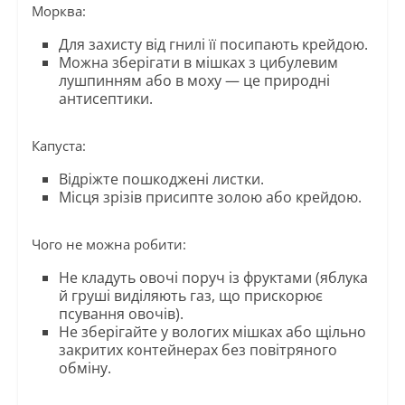
Морква:
Для захисту від гнилі її посипають крейдою.
Можна зберігати в мішках з цибулевим
лушпинням або в моху — це природні
антисептики.
Капуста:
Відріжте пошкоджені листки.
Місця зрізів присипте золою або крейдою.
Чого не можна робити:
Не кладуть овочі поруч із фруктами (яблука
й груші виділяють газ, що прискорює
псування овочів).
Не зберігайте у вологих мішках або щільно
закритих контейнерах без повітряного
обміну.