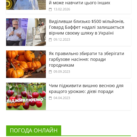
й може навчити цього інших
13.02.2026
Виділивши близько $500 мільйонів,
Говард Баффет надалі залишається
вірним своєму шляху в Україні
09.12.2023
Як правильно збирати та зберігати
гарбузове насіння: поради
городникам
09.09.2023
Чим підживити вишню весною для
кращого урожаю: дієві поради
04.04.2023
ПОГОДА ОНЛАЙН