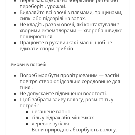
Перед закладкою на зберігання ретельно
переберіть урожай.
Видаляйте всі овочі з плямами, тріщинами,
сипкі або підозрілі на запах.
Не кладіть разом овочі, які контактували з
хворими екземплярами — хвороба швидко
поширюється.
Працюйте в рукавичках і масці, щоб не
вдихати спори грибків.
Умови в погребі:
Погреб має бути провітрюваним — застій
повітря створює ідеальне середовище для
гнилі.
Не допускайте підвищеної вологості.
Щоб забрати зайву вологу, розмістіть у
погребі:
негашене вапно
сіль у відрах або мішечках
деревне вугілля
Вони природно абсорбують вологу.