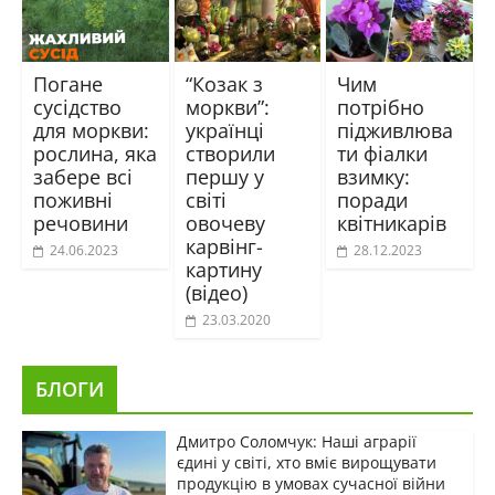
Погане
“Козак з
Чим
сусідство
моркви”:
потрібно
для моркви:
українці
підживлюва
рослина, яка
створили
ти фіалки
забере всі
першу у
взимку:
поживні
світі
поради
речовини
овочеву
квітникарів
карвінг-
24.06.2023
28.12.2023
картину
(відео)
23.03.2020
БЛОГИ
Дмитро Соломчук: Наші аграрії
єдині у світі, хто вміє вирощувати
продукцію в умовах сучасної війни