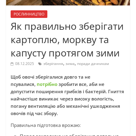
РОСЛИННИЦТВО
Як правильно зберігати
картоплю, моркву та
капусту протягом зими
,
,
08.12.2025
зберігання
зима
поради дачникам
Щоб овочі зберігалися довго та не
псувалися,
потрібно
зробити все, аби не
допустити поширення грибків і бактерій. Гниття
найчастіше виникає через високу вологість,
погану вентиляцію або механічні ушкодження
овочів під час збору.
Правильна підготовка врожаю: