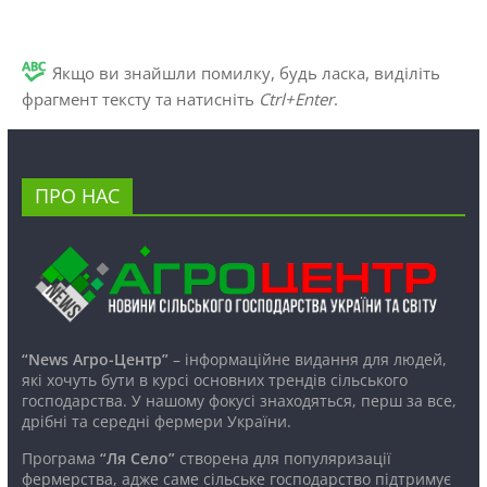
Якщо ви знайшли помилку, будь ласка, виділіть
фрагмент тексту та натисніть
Ctrl+Enter
.
ПРО НАС
“News Агро-Центр”
– інформаційне видання для людей,
які хочуть бути в курсі основних трендів сільського
господарства. У нашому фокусі знаходяться, перш за все,
дрібні та середні фермери України.
Програма
“Ля Село”
створена для популяризації
фермерства, адже саме сільське господарство підтримує