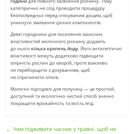
години
для повного засвоєння розчину. Тому
категорично не слід проводити процедуру
безпосередньо перед очікуваним дощем, щоб
уникнути змивання цінних компонентів.
Деякі городники для посилення захисних
властивостей молочного розчину додають
до нього
кілька крапель йоду
. Його антисептичні
властивості можуть додатково підвищити
опірність рослин до хвороб, проте важливо
не переборщити з дозуванням, щоб
не спричинити опіків.
Молочні підгодівлі для полуниці — це простий,
доступний та екологічно чистий спосіб значно
покращити врожайність та якість ягід.
←
Чим підживити часник у травні, щоб не