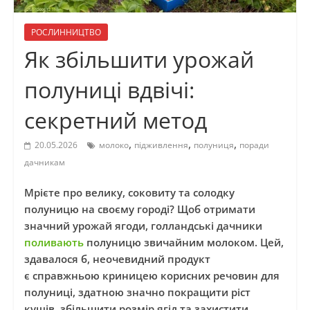
РОСЛИННИЦТВО
Як збільшити урожай
полуниці вдвічі:
секретний метод
,
,
,
20.05.2026
молоко
підживлення
полуниця
поради
дачникам
Мрієте про велику, соковиту та солодку
полуницю на своєму городі? Щоб отримати
значний урожай ягоди, голландські дачники
поливають
полуницю звичайним молоком. Цей,
здавалося б, неочевидний продукт
є справжньою криницею корисних речовин для
полуниці, здатною значно покращити ріст
кущів, збільшити розмір ягід та захистити