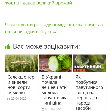
жовтів і давав великий врожай
Як врятувати розсаду помідорів, яка побіліла
після висадки в ґрунт
→
Вас може зацікавити:
Селекціонер
В Україні
Як
и вивели
почала
позбутися
нові сорти
дешевшати
павутинного
ячменю
молода
кліща на
капуста: яка
перці: дієві
25.04.2022
нині ціна
народні
засоби
01.06.2022