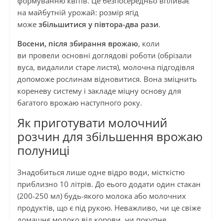
формуванню квітів. Це безпосередньо впливає
на майбутній урожай: розмір ягід
може
збільшитися у півтора-два рази
.
Восени, після збирання врожаю
, коли
ви провели основні доглядові роботи (обрізали
вуса, видалили старе листя), молочна підгодівля
допоможе рослинам відновитися. Вона зміцнить
кореневу систему і закладе міцну основу для
багатого врожаю наступного року.
Як приготувати молочний
розчин для збільшення врожаю
полуниці
Знадобиться лише одне відро води, місткістю
приблизно 10 літрів. До еього додати один стакан
(200-250 мл) будь-якого молока або молочних
продуктів, що є під рукою. Неважливо, чи це свіже
домашнє молоко від корови, чи покупне