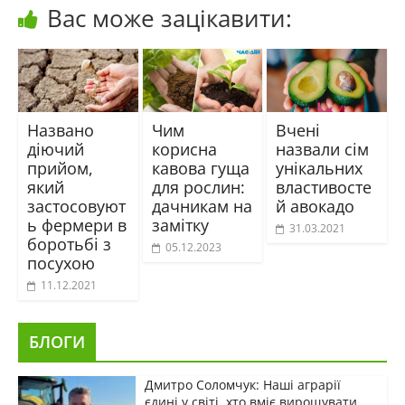
Вас може зацікавити:
Названо
Чим
Вчені
діючий
корисна
назвали сім
прийом,
кавова гуща
унікальних
який
для рослин:
властивосте
застосовуют
дачникам на
й авокадо
ь фермери в
замітку
31.03.2021
боротьбі з
05.12.2023
посухою
11.12.2021
БЛОГИ
Дмитро Соломчук: Наші аграрії
єдині у світі, хто вміє вирощувати