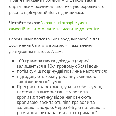
1 раз на тиждень протягом місяця поливають
огірки таким розчином, щоб не було борошнистої
роси та щоб урожайність підвищилася.
Читайте також:
Українські аграрії будуть
самостійно виготовляти запчастини до техніки
Серед інших популярних народних засобів для
досягнення багатого врожаю – підживлення
дріжджовим настоєм. А саме:
100-грамова пачка дріжджів (сирих)
залишається в 10-літровому обсязі води;
потім суміш годину-дві повинна настоятися;
підгодовують кожну рослину склянкою
такої живильної суміші.
Прекрасно зарекомендувала себе і суміш,
настояна з використанням золи та
кропиви: третину відра наповнюють
кропивою, засипають півлітра золи та
заливають водою. Через 4-6 діб поливають
розчином, витрачаючи літр отриманої