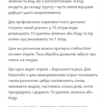
зеленка та йод, які є антисептиками. А йод
входить до складу ґрунту і часто земля відчуває
дефіцит цього мікроелемента.
Для профілактики кореневої гнилі дачники
готують такий розчин: у 10 літрах води
розмішують 10 крапель зеленки або йоду та під
кожен кущ виливають по 1 літру.
Цим же розчином можна протерти стебла біля
основи огірків. Така обробка дозволяє забути про
гниль на плодах.
Ще один ворог огірків – борошниста роса. Для
боротьби з цим захворюванням огірки поливають
таким розчином: цебро наповнюють сіном,
заливають водою, настоюють кілька днів, потім
проціджують і додають 10 крапель зеленки або
йоду.