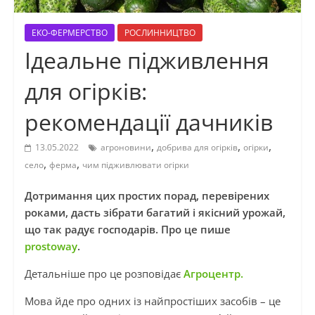
ЕКО-ФЕРМЕРСТВО
РОСЛИННИЦТВО
Ідеальне підживлення
для огірків:
рекомендації дачників
,
,
,
13.05.2022
агроновини
добрива для огірків
огірки
,
,
село
ферма
чим підживлювати огірки
Дотримання цих простих порад, перевірених
роками, дасть зібрати багатий і якісний урожай,
що так радує господарів. Про це пише
prostoway
.
Детальніше про це розповідає
Агроцентр.
Мова йде про одних із найпростіших засобів – це