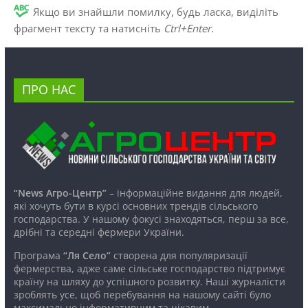
Якщо ви знайшли помилку, будь ласка, виділіть
фрагмент тексту та натисніть
Ctrl+Enter
.
ПРО НАС
“News Агро-Центр”
– інформаційне видання для людей,
які хочуть бути в курсі основних трендів сільського
господарства. У нашому фокусі знаходяться, перш за все,
дрібні та середні фермери України.
Програма
“Ля Село”
створена для популяризації
фермерства, адже саме сільське господарство підтримує
країну на шляху до успішного розвитку. Наші журналісти
зроблять усе, щоб перебування на нашому сайті було
максимально інформативним та цікавим.