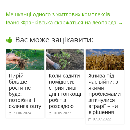
Мешканці одного з житлових комплексів
Івано-Франківська скаржаться на леопарда
→
Вас може зацікавити:
Пирій
Коли садити
Жнива під
більше
помідори:
час війни: з
рости не
сприятливі
якими
буде:
дні і тонкощі
проблемами
потрібна 1
робіт з
зіткнулися
склянка оцту
розсадою
аграрії – чи
є рішення
23.06.2024
16.05.2022
07.07.2022