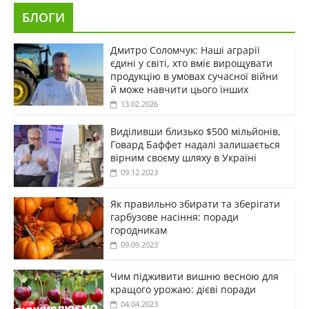
БЛОГИ
Дмитро Соломчук: Наші аграрії
єдині у світі, хто вміє вирощувати
продукцію в умовах сучасної війни
й може навчити цього інших
13.02.2026
Виділивши близько $500 мільйонів,
Говард Баффет надалі залишається
вірним своєму шляху в Україні
09.12.2023
Як правильно збирати та зберігати
гарбузове насіння: поради
городникам
09.09.2023
Чим підживити вишню весною для
кращого урожаю: дієві поради
04.04.2023