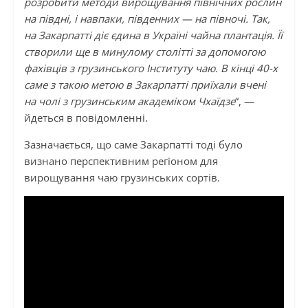
розробити методи вирощування північних рослин
на півдні, і навпаки, південних — на півночі. Так,
на Закарпатті діє єдина в Україні чайна плантація. Її
створили ще в минулому столітті за допомогою
фахівців з грузинського Інституту чаю. В кінці 40-х
саме з такою метою в Закарпатті приїхали вчені
на чолі з грузинським академіком Чхаїдзе
“, —
йдеться в повідомленні.
Зазначається, що саме Закарпатті тоді було
визнано перспективним регіоном для
вирощування чаю грузинських сортів.