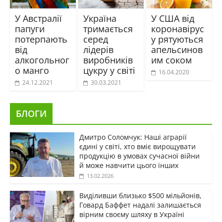
У Австралії
Україна
У США від
папуги
тримається
коронавірус
потерпають
серед
у рятуються
від
лідерів
апельсинов
алкогольног
виробників
им соком
о манго
цукру у світі
16.04.2020
24.12.2021
30.03.2021
БЛОГИ
Дмитро Соломчук: Наші аграрії
єдині у світі, хто вміє вирощувати
продукцію в умовах сучасної війни
й може навчити цього інших
13.02.2026
Виділивши близько $500 мільйонів,
Говард Баффет надалі залишається
вірним своєму шляху в Україні