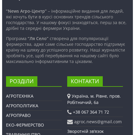
“News Агро-Центр”
– інформаційне видання для людей,
які хочуть бути в курсі основних трендів сільського
господарства. У нашому фокусі знаходяться, перш за все,
дрібні та середні фермери України.
Програма
“Ля Село”
створена для популяризації
фермерства, адже саме сільське господарство підтримує
країну на шляху до успішного розвитку. Наші журналісти
зроблять усе, щоб перебування на нашому сайті було
максимально інформативним та цікавим.
РОЗДІЛИ
КОНТАКТИ
АГРОТЕХНІКА
Україна, м. Рівне, пров.
Робітничий, 6а
АГРОПОЛІТИКА
+38 067 364 71 72
АГРОПРАВО
agroc.news@gmail.com
ЕКО-ФЕРМЕРСТВО
Зворотній зв’язок
ТВАРИННИЦТВО