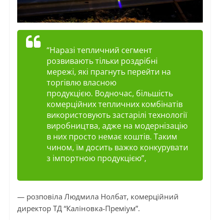
“Наразі тепличний сегмент
розвивають тільки роздрібні
мережі, які прагнуть перейти на
торгівлю власною
продукцією. Водночас, більшість
комерційних тепличних комбінатів
використовують застарілі технології
виробництва, адже на модернізацію
в них просто немає коштів. Таким
чином, їм досить важко конкурувати
з імпортною продукцією”,
— розповіла Людмила
Нолбат
, комерційний
директор
ТД
“Каліновка-Преміум”.