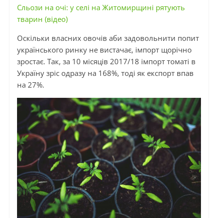
Сльози на очі: у селі на Житомирщині рятують
тварин (відео)
Оскільки власних овочів аби задовольнити попит
українського ринку не вистачає, імпорт щорічно
зростає. Так, за 10 місяців 2017/18 імпорт томаті в
Україну зріс одразу на 168%, тоді як експорт впав
на 27%.