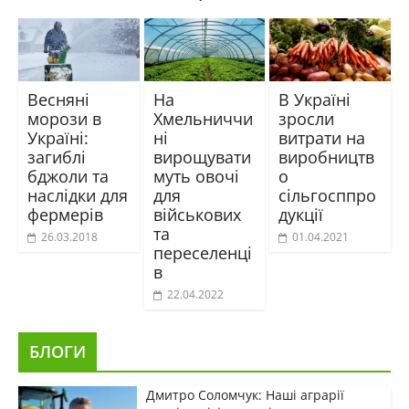
Весняні
На
В Україні
морози в
Хмельниччи
зросли
Україні:
ні
витрати на
загиблі
вирощувати
виробництв
бджоли та
муть овочі
о
наслідки для
для
сільгосппро
фермерів
військових
дукції
та
26.03.2018
01.04.2021
переселенці
в
22.04.2022
БЛОГИ
Дмитро Соломчук: Наші аграрії