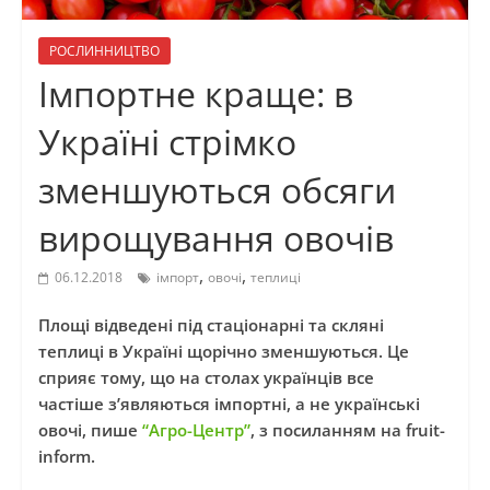
РОСЛИННИЦТВО
Імпортне краще: в
Україні стрімко
зменшуються обсяги
вирощування овочів
,
,
06.12.2018
імпорт
овочі
теплиці
Площі відведені під стаціонарні та скляні
теплиці в Україні щорічно зменшуються. Це
сприяє тому, що на столах українців все
частіше з’являються імпортні, а не українські
овочі, пише
“Агро-Центр”
, з посиланням на fruit-
inform.