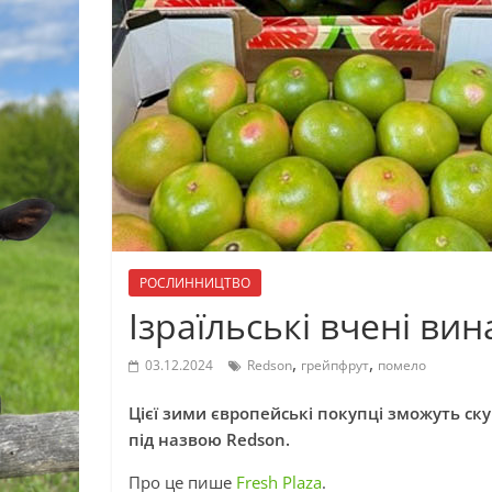
РОСЛИННИЦТВО
Ізраїльські вчені в
,
,
03.12.2024
Redson
грейпфрут
помело
Цієї зими європейські покупці зможуть ск
під назвою Redson.
Про це пише
Fresh Plaza
.