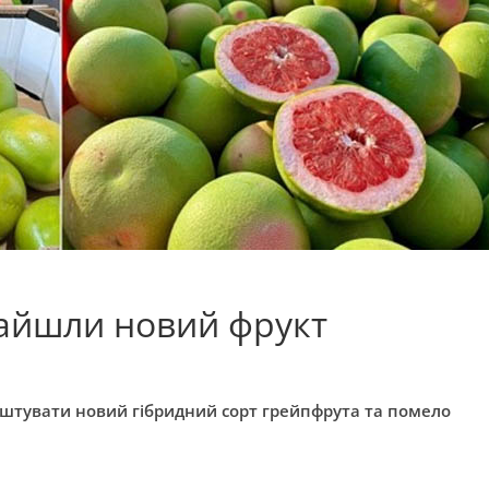
инайшли новий фрукт
уштувати новий гібридний сорт грейпфрута та помело