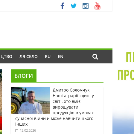
ИЦТВО
ЛЯ СЕЛО
RU
EN
БЛОГИ
Дмитро Соломчук:
Наші аграрії єдині у
світі, хто вміє
вирощувати
продукцію в умовах
сучасної війни й може навчити цього
інших
13.02.2026