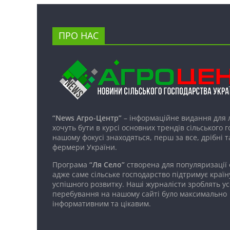
ПРО НАС
“News Агро-Центр”
– інформаційне видання для 
хочуть бути в курсі основних трендів сільського 
нашому фокусі знаходяться, перш за все, дрібні т
фермери України.
Програма
“Ля Село”
створена для популяризації
адже саме сільське господарство підтримує країн
успішного розвитку. Наші журналісти зроблять ус
перебування на нашому сайті було максимально
інформативним та цікавим.