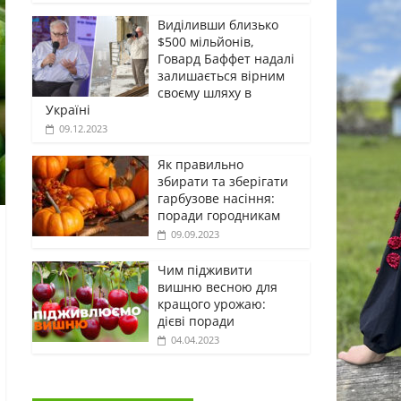
Виділивши близько
$500 мільйонів,
Говард Баффет надалі
залишається вірним
своєму шляху в
Україні
09.12.2023
Як правильно
збирати та зберігати
гарбузове насіння:
поради городникам
09.09.2023
Чим підживити
вишню весною для
кращого урожаю:
дієві поради
04.04.2023