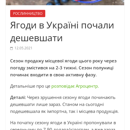
РОСЛИННИЦТВО
Ягоди в Україні почали
дешевшати
12.05.2021
Сезон продажу місцевої ягоди цього року через
погоду змістився на 2-3 тижні. Сезон полуниці
починає входити в свою активну фазу.
Детальніше про це
розповідає Агроцентр.
Деталі:
Через зрушення сезону ягоди починають
дешевшати лише зараз. Станом на сьогодні
подешевшала як імпортна, так і місцева продукція.
На початку сезону ягоди в Україні пропонували в
середньому по 7,90 долара/кілограм, а вже зараз