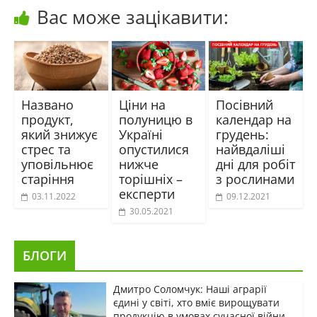
Вас може зацікавити:
Названо
Ціни на
Посівний
продукт,
полуницю в
календар на
який знижує
Україні
грудень:
стрес та
опустилися
найвдаліші
уповільнює
нижче
дні для робіт
старіння
торішніх –
з рослинами
експерти
03.11.2022
09.12.2021
30.05.2021
БЛОГИ
Дмитро Соломчук: Наші аграрії
єдині у світі, хто вміє вирощувати
продукцію в умовах сучасної війни