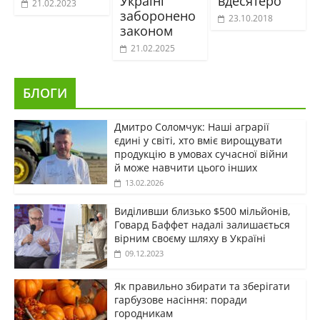
Україні
вдесятеро
21.02.2023
заборонено
23.10.2018
законом
21.02.2025
БЛОГИ
Дмитро Соломчук: Наші аграрії
єдині у світі, хто вміє вирощувати
продукцію в умовах сучасної війни
й може навчити цього інших
13.02.2026
Виділивши близько $500 мільйонів,
Говард Баффет надалі залишається
вірним своєму шляху в Україні
09.12.2023
Як правильно збирати та зберігати
гарбузове насіння: поради
городникам