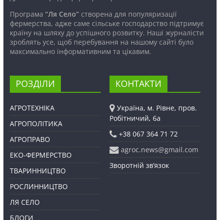
Програма
“Ля Село”
створена для популяризації
фермерства, адже саме сільське господарство підтримує
країну на шляху до успішного розвитку. Наші журналісти
зроблять усе, щоб перебування на нашому сайті було
максимально інформативним та цікавим.
РОЗДІЛИ
КОНТАКТИ
АГРОТЕХНІКА
Україна, м. Рівне, пров.
Робітничий, 6а
АГРОПОЛІТИКА
+38 067 364 71 72
АГРОПРАВО
agroc.news@gmail.com
ЕКО-ФЕРМЕРСТВО
Зворотній зв’язок
ТВАРИННИЦТВО
РОСЛИННИЦТВО
ЛЯ СЕЛО
БЛОГИ