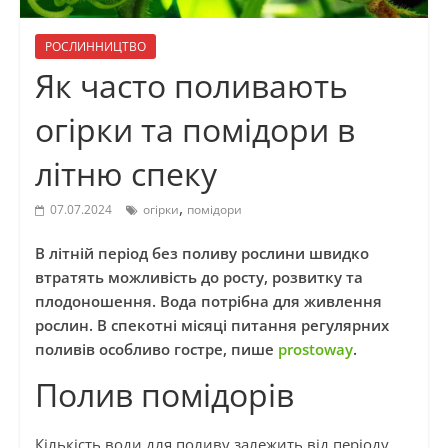
РОСЛИННИЦТВО
Як часто поливають
огірки та помідори в
літню спеку
,
07.07.2024
огірки
помідори
В літній період без поливу рослини швидко
втратять можливість до росту, розвитку та
плодоношення. Вода потрібна для живлення
рослин. В спекотні місяці питання регулярних
поливів особливо гостре, пише
prostoway
.
Полив помідорів
Кількість води для поливу залежить від періоду