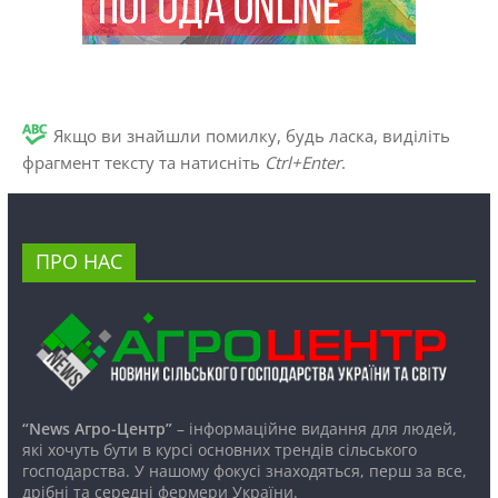
Якщо ви знайшли помилку, будь ласка, виділіть
фрагмент тексту та натисніть
Ctrl+Enter
.
ПРО НАС
“News Агро-Центр”
– інформаційне видання для людей,
які хочуть бути в курсі основних трендів сільського
господарства. У нашому фокусі знаходяться, перш за все,
дрібні та середні фермери України.