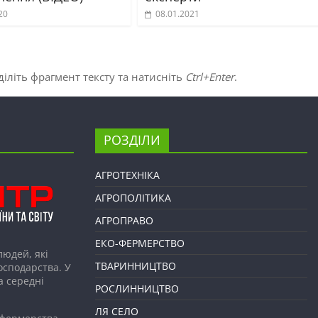
20
08.01.2021
іліть фрагмент тексту та натисніть
Ctrl+Enter
.
РОЗДІЛИ
АГРОТЕХНІКА
АГРОПОЛІТИКА
АГРОПРАВО
ЕКО-ФЕРМЕРСТВО
людей, які
ТВАРИННИЦТВО
господарства. У
а середні
РОСЛИННИЦТВО
ЛЯ СЕЛО