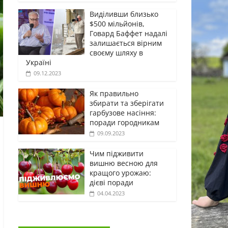
Виділивши близько
$500 мільйонів,
Говард Баффет надалі
залишається вірним
своєму шляху в
Україні
09.12.2023
Як правильно
збирати та зберігати
гарбузове насіння:
поради городникам
09.09.2023
Чим підживити
вишню весною для
кращого урожаю:
дієві поради
04.04.2023