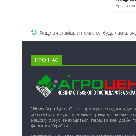
31.03.20
Якщо ви знайшли помилку, будь ласка, вид
ПРО НАС
“News Агро-Центр”
– інформаційне видання для 
хочуть бути в курсі основних трендів сільського 
нашому фокусі знаходяться, перш за все, дрібні т
фермери України.