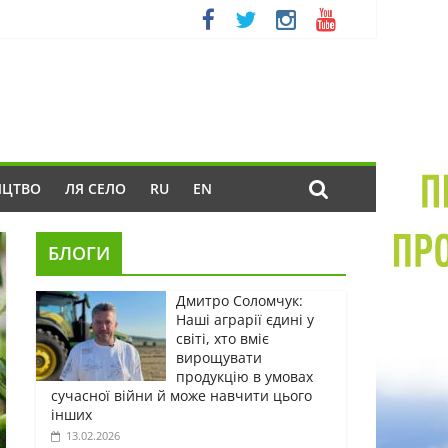
ИЦТВО
ЛЯ СЕЛО
RU
EN
БЛОГИ
Дмитро Соломчук:
Наші аграрії єдині у
світі, хто вміє
вирощувати
продукцію в умовах
сучасної війни й може навчити цього
інших
13.02.2026