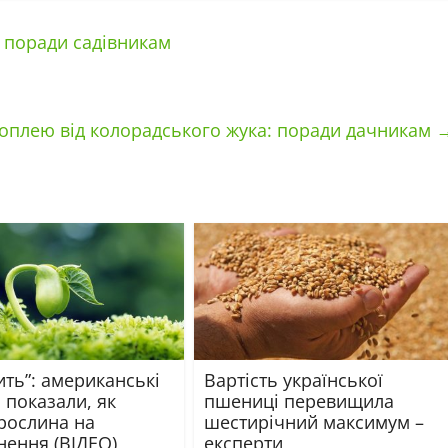
 поради садівникам
топлею від колорадського жука: поради дачникам
ить”: американські
Вартість української
 показали, як
пшениці перевищила
 рослина на
шестирічний максимум –
нення (ВІДЕО)
експерти