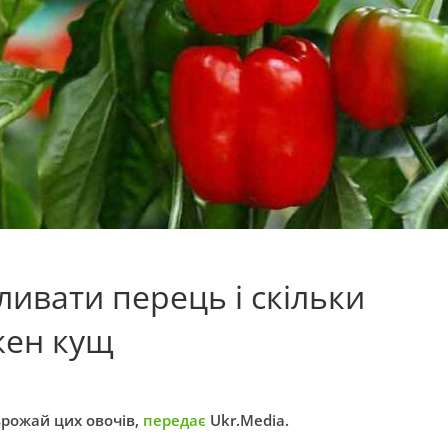
ливати перець і скільки
жен кущ
врожай цих овочів,
передає
Ukr.Media.