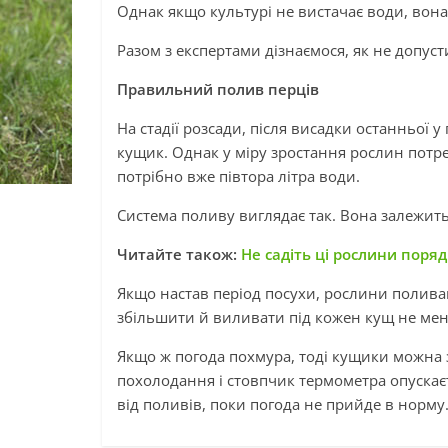
Однак якщо культурі не вистачає води, вона 
Разом з експертами дізнаємося, як не допус
Правильний полив перців
На стадії розсади, після висадки останньої 
кущик. Однак у міру зростання рослин потре
потрібно вже півтора літра води.
Система поливу виглядає так. Вона залежить
Читайте також:
Не садіть ці рослини поря
Якщо настав період посухи, рослини поливаю
збільшити й виливати під кожен кущ не менш
Якщо ж погода похмура, тоді кущики можна 
похолодання і стовпчик термометра опускаєт
від поливів, поки погода не прийде в норму