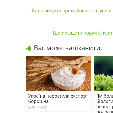
←
Як підвищити врожайність полуниці:
Що посадити поруч із кар
Вас може зацікавити:
Україна наростила експорт
“Їм бол
борошна
біологи
реагує
02.11.2022
подраз