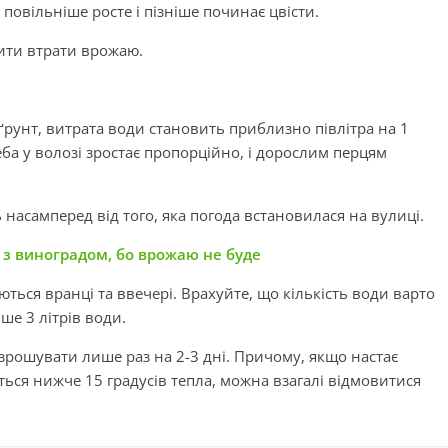
повільніше росте і пізніше починає цвісти.
тити втрати врожаю.
у ґрунт, витрата води становить приблизно півлітра на 1
ба у волозі зростає пропорційно, і дорослим перцям
 насамперед від того, яка погода встановилася на вулиці.
д з виноградом, бо врожаю не буде
ться вранці та ввечері. Врахуйте, що кількість води варто
е 3 літрів води.
зрошувати лише раз на 2-3 дні. Причому, якщо настає
ься нижче 15 градусів тепла, можна взагалі відмовитися
.