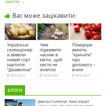
замітку
→
Вас може зацікавити:
Українські
Чим
Помідори
селекціонер
підживити
вміють
и вивели
часник в
“кричати”
новий сорт
квітні, щоб
про
картоплі
листя не
допомогу –
“Джавеліна”
жовтіло
вчені
09.12.2022
24.04.2024
04.03.2021
БЛОГИ
Дмитро Соломчук: Наші аграрії
єдині у світі, хто вміє вирощувати