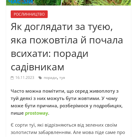
РОСЛИННИЦТВО
Як доглядати за туєю,
яка пожовтіла й почала
всихати: поради
садівникам
,
16.11.2023
поради
туя
Часто можна помітити, що серед живоплоту з
туй деякі з них можуть бути жовтими. У чому
може бути причина, розберімося у подробицях,
пише
prostoway
.
Є сорти туї, які відрізняються від зелених своїм
золотистим забарвленням. Але мова піде саме про