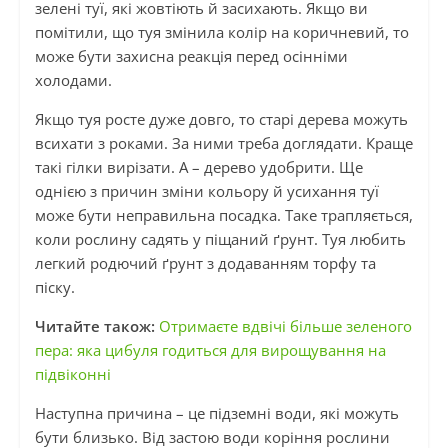
зелені туї, які жовтіють й засихають. Якщо ви
помітили, що туя змінила колір на коричневий, то
може бути захисна реакція перед осінніми
холодами.
Якщо туя росте дуже довго, то старі дерева можуть
всихати з роками. За ними треба доглядати. Краще
такі гілки вирізати. А – дерево удобрити. Ще
однією з причин зміни кольору й усихання туї
може бути неправильна посадка. Таке трапляється,
коли рослину садять у піщаний ґрунт. Туя любить
легкий родючий ґрунт з додаванням торфу та
піску.
Читайте також:
Отримаєте вдвічі більше зеленого
пера: яка цибуля годиться для вирощування на
підвіконні
Наступна причина – це підземні води, які можуть
бути близько. Від застою води коріння рослини