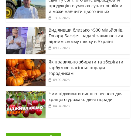
продукцію в умовах сучасної війни
й може навчити цього інших
13.02.2026
Виділивши близько $500 мільйонів,
Говард Баффет надалі залишається
вірним своєму шляху в Україні
09.12.2023
Як правильно збирати та зберігати
гарбузове насіння: поради
городникам
09.09.2023
Чим підживити вишню весною для
кращого урожаю: дієві поради
04.04.2023