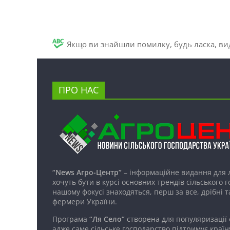
Якщо ви знайшли помилку, будь ласка, вид
ПРО НАС
“News Агро-Центр”
– інформаційне видання для 
хочуть бути в курсі основних трендів сільського 
нашому фокусі знаходяться, перш за все, дрібні т
фермери України.
Програма
“Ля Село”
створена для популяризації
адже саме сільське господарство підтримує країн