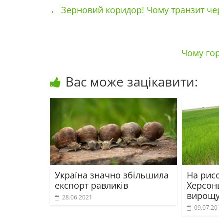
←
Зерновий коридор! Чому транзит че
Чому гор
Вас може зацікавити:
Україна значно збільшила
На рис
експорт равликів
Херсо
вирощу
28.06.2021
09.07.20