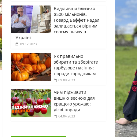
Виділивши близько
$500 мільйонів,
Говард Баффет надалі
залишається вірним
своєму шляху в
Україні
09.12.2023
Як правильно
збирати та зберігати
гарбузове насіння:
поради городникам
09.09.2023
Чим підживити
вишню весною для
кращого урожаю:
дієві поради
04.04.2023