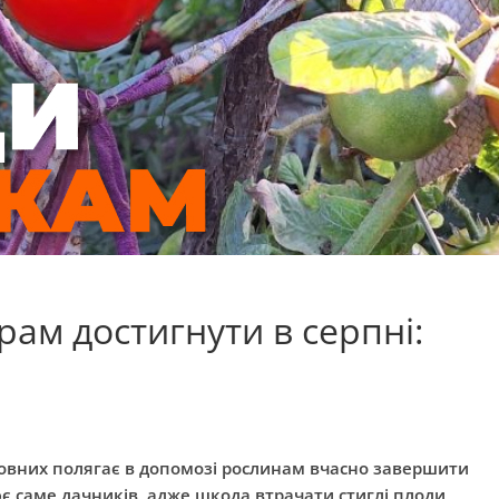
ам достигнути в серпні:
 головних полягає в допомозі рослинам вчасно завершити
є саме дачників, адже шкода втрачати стиглі плоди