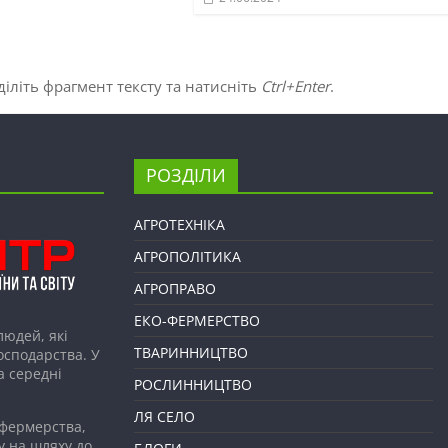
іліть фрагмент тексту та натисніть
Ctrl+Enter
.
РОЗДІЛИ
АГРОТЕХНІКА
АГРОПОЛІТИКА
АГРОПРАВО
ЕКО-ФЕРМЕРСТВО
людей, які
ТВАРИННИЦТВО
господарства. У
а середні
РОСЛИННИЦТВО
ЛЯ СЕЛО
 фермерства,
у на шляху до