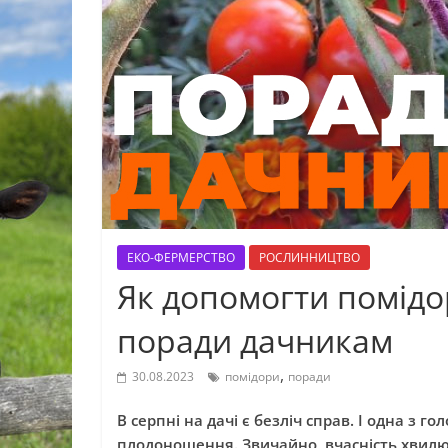
ЕКО-ФЕРМЕРСТВО
РОСЛИННИЦТВО
Як допомогти помідор
поради дачникам
,
30.08.2023
помідори
поради
В серпні на дачі є безліч справ. І одна з
плодоношення. Звичайно, вчасність хвилю