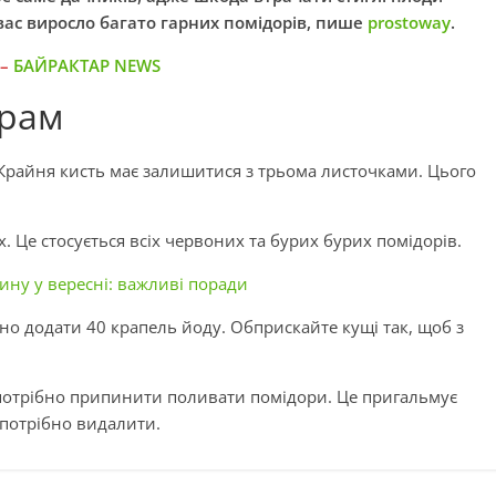
вас виросло багато гарних помідорів, пише
prostoway
.
 –
БАЙРАКТАР NEWS
орам
Крайня кисть має залишитися з трьома листочками. Цього
х. Це стосується всіх червоних та бурих бурих помідорів.
ину у вересні: важливі поради
но додати 40 крапель йоду. Обприскайте кущі так, щоб з
, потрібно припинити поливати помідори. Це пригальмує
ж потрібно видалити.