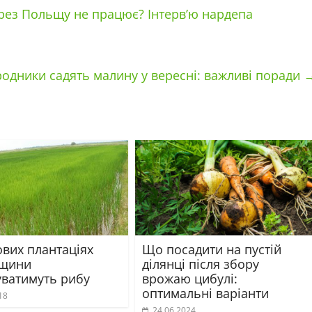
рез Польщу не працює? Інтерв’ю нардепа
одники садять малину у вересні: важливі поради
ових плантаціях
Що посадити на пустій
нщини
ділянці після збору
ватимуть рибу
врожаю цибулі:
оптимальні варіанти
18
24.06.2024