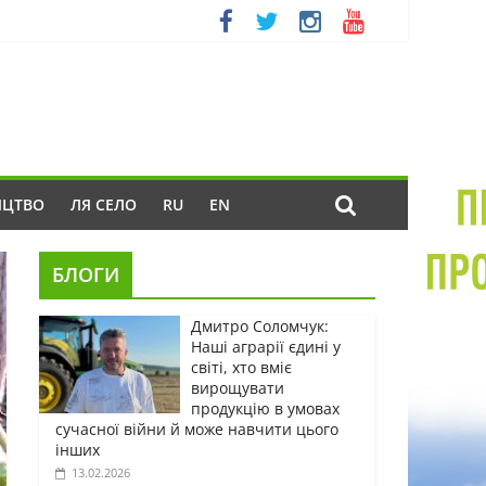
ИЦТВО
ЛЯ СЕЛО
RU
EN
БЛОГИ
Дмитро Соломчук:
Наші аграрії єдині у
світі, хто вміє
вирощувати
продукцію в умовах
сучасної війни й може навчити цього
інших
13.02.2026