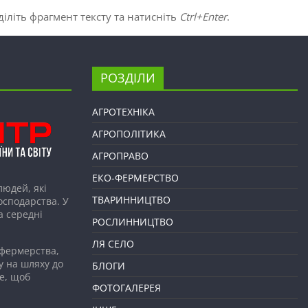
іліть фрагмент тексту та натисніть
Ctrl+Enter
.
РОЗДІЛИ
АГРОТЕХНІКА
АГРОПОЛІТИКА
АГРОПРАВО
ЕКО-ФЕРМЕРСТВО
людей, які
ТВАРИННИЦТВО
господарства. У
а середні
РОСЛИННИЦТВО
ЛЯ СЕЛО
 фермерства,
у на шляху до
БЛОГИ
е, щоб
ФОТОГАЛЕРЕЯ