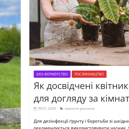
ЕКО-ФЕРМЕРСТВО
РОСЛИННИЦТВО
Як досвідчені квітни
для догляду за кімн
09.01.2024
кімнатні рослини
Для дезінфекції ґрунту і боротьби зі шкі
рекомендується використовувати часник. Я