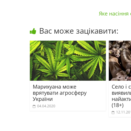
Яке насіння
Вас може зацікавити:
Марихуана може
Село і 
врятувати агросферу
виявил
України
найакт
(18+)
04.04.2020
12.11.20