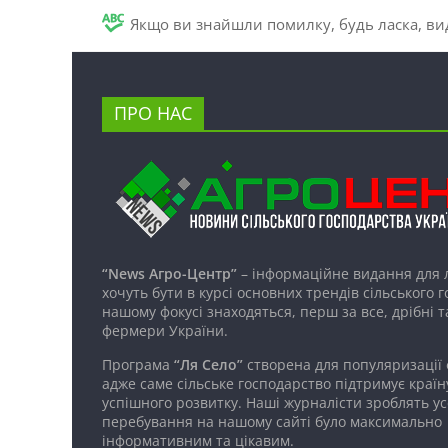
Якщо ви знайшли помилку, будь ласка, вид
ПРО НАС
“News Агро-Центр”
– інформаційне видання для 
хочуть бути в курсі основних трендів сільського 
нашому фокусі знаходяться, перш за все, дрібні т
фермери України.
Програма
“Ля Село”
створена для популяризації
адже саме сільське господарство підтримує країн
успішного розвитку. Наші журналісти зроблять ус
перебування на нашому сайті було максимально
інформативним та цікавим.