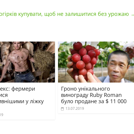
 огірків купувати, щоб не залишитися без урожаю
секс: фермери
Гроно унікального
ися
винограду Ruby Roman
ивнішими у ліжку
було продане за $ 11 000
13.07.2019
19