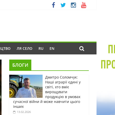
ИЦТВО
ЛЯ СЕЛО
RU
EN
БЛОГИ
Дмитро Соломчук:
Наші аграрії єдині у
світі, хто вміє
вирощувати
продукцію в умовах
сучасної війни й може навчити цього
інших
13.02.2026