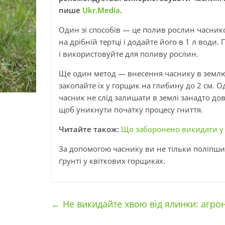
пише
Ukr.Media
.
Один зі способів — це полив рослин часник
на дрібній тертці і додайте його в 1 л води.
і використовуйте для поливу рослин.
Ще один метод — внесення часнику в землю. 
закопайте їх у горщик на глибину до 2 см. О
часник не слід залишати в землі занадто дов
щоб уникнути початку процесу гниття.
Читайте також:
Що заборонено викидати у 
За допомогою часнику ви не тільки поліпшит
ґрунті у квіткових горщиках.
←
Не викидайте хвою від ялинки: агрон