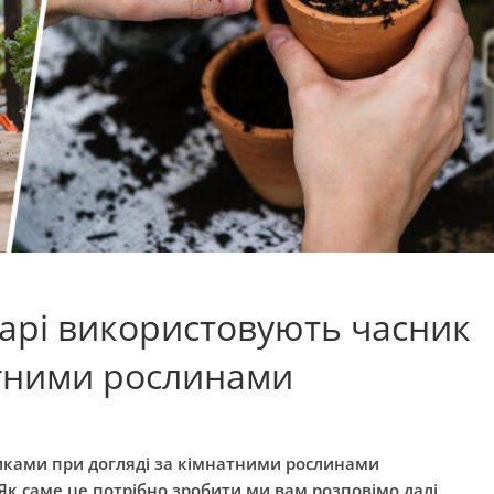
карі використовують часник
атними рослинами
дниками при догляді за кімнатними рослинами
к саме це потрібно зробити ми вам розповімо далі,