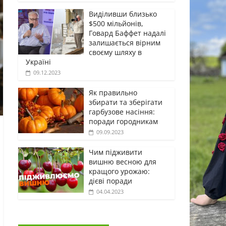
Виділивши близько
$500 мільйонів,
Говард Баффет надалі
залишається вірним
своєму шляху в
Україні
09.12.2023
Як правильно
збирати та зберігати
гарбузове насіння:
поради городникам
09.09.2023
Чим підживити
вишню весною для
кращого урожаю:
дієві поради
04.04.2023