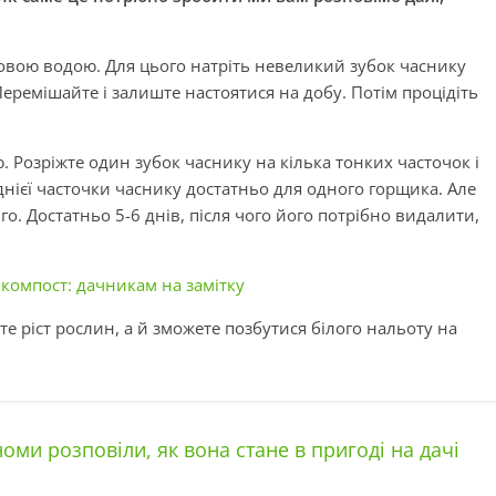
овою водою. Для цього натріть невеликий зубок часнику
 Перемішайте і залиште настоятися на добу. Потім процідіть
Розріжте один зубок часнику на кілька тонких часточок і
днієї часточки часнику достатньо для одного горщика. Але
го. Достатньо 5-6 днів, після чого його потрібно видалити,
компост: дачникам на замітку
е ріст рослин, а й зможете позбутися білого нальоту на
оми розповіли, як вона стане в пригоді на дачі